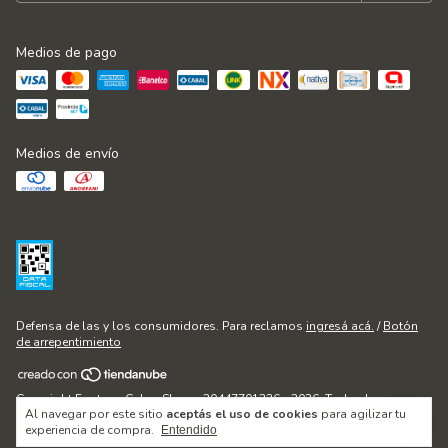
Medios de pago
Medios de envío
Defensa de las y los consumidores. Para reclamos
ingresá acá.
/
Botón
de arrepentimiento
Copyright Fontana Cakes Shop - 20447701236 - 2026. Todos los
Al navegar por este sitio
aceptás el uso de cookies
para agilizar tu
derechos reservados.
experiencia de compra.
Entendido