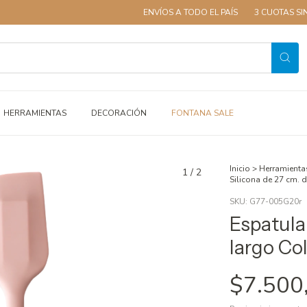
ENVÍOS A TODO EL PAÍS
3 CUOTAS SIN INTERÉS
HERRAMIENTAS
DECORACIÓN
FONTANA SALE
Inicio
>
Herramienta
1
/
2
Silicona de 27 cm. 
SKU:
G77-005G20r
Espatula
largo Co
$7.500