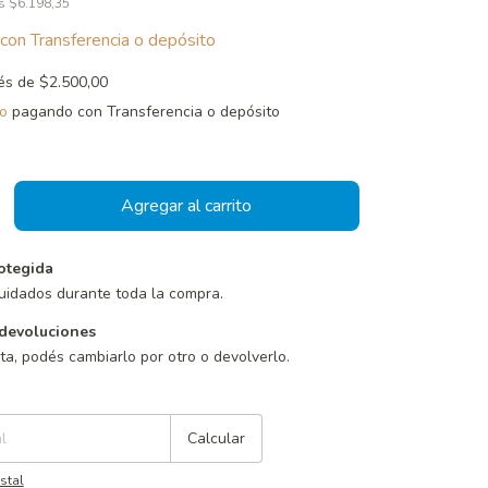
os
$6.198,35
con
Transferencia o depósito
rés de
$2.500,00
o
pagando con Transferencia o depósito
otegida
uidados durante toda la compra.
devoluciones
sta, podés cambiarlo por otro o devolverlo.
Cambiar CP
Calcular
stal