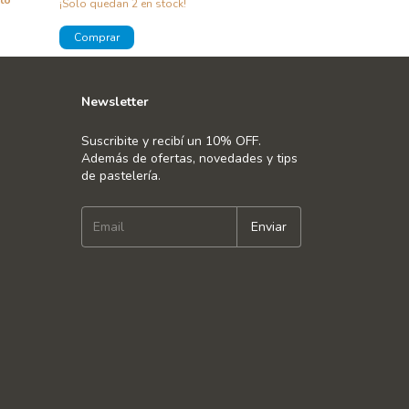
to
¡Solo quedan
2
en stock!
¡No te lo pierdas, 
Newsletter
Suscribite y recibí un 10% OFF.
Además de ofertas, novedades y tips
de pastelería.