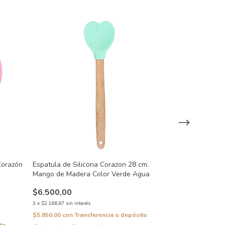
Corazón
Espatula de Silicona Corazon 28 cm.
Espatula de Sil
Mango de Madera Color Verde Agua
Mango de Mader
$6.500,00
$6.500,00
3
x
$2.166,67
sin interés
3
x
$2.166,67
sin inte
$5.850,00
con
Transferencia o depósito
$5.850,00
con
Tra