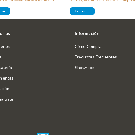
00
con
Transferencia o depósito
$3.150,00
con
Transferencia o depósi
orías
Información
ientes
Cómo Comprar
s
Preguntas Frecuentes
atería
Showroom
mientas
ación
na Sale