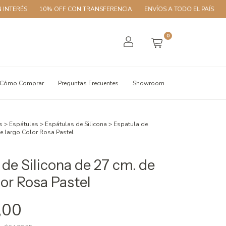
10% OFF CON TRANSFERENCIA
ENVÍOS A TODO EL PAÍS
3 CUOTAS 
0
Cómo Comprar
Preguntas Frecuentes
Showroom
s
>
Espátulas
>
Espátulas de Silicona
>
Espatula de
de largo Color Rosa Pastel
 de Silicona de 27 cm. de
lor Rosa Pastel
,00