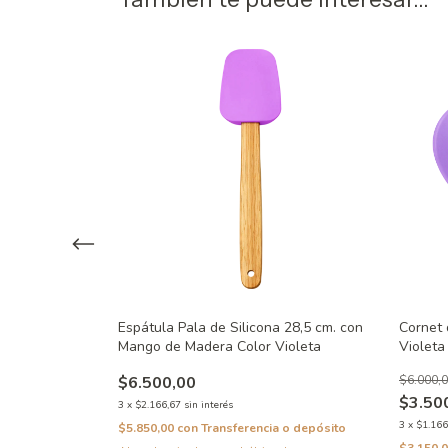
 largo Amarillo
Espátula Pala de Silicona 28,5 cm. con
Cornet 
Mango de Madera Color Violeta
Violeta
$6.500,00
$6.000,
$3.50
3
x
$2.166,67
sin interés
 o depósito
3
x
$1.166
$5.850,00
con
Transferencia o depósito