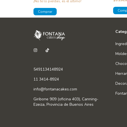
$3.150,
¡No te lo pierdas, es el último!
Categ
Ingred
Molde
Chocol
5491134148924
Herra
11 3414-8924
Decor
info@fontanacakes.com
Fonta
Giribone 909 (oficina 403), Canning-
Ezeiza, Provincia de Buenos Aires