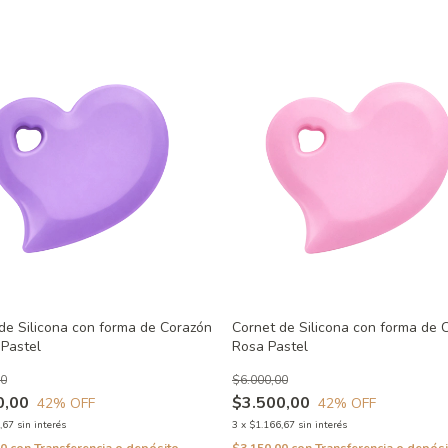
de Silicona con forma de Corazón
Cornet de Silicona con forma de 
 Pastel
Rosa Pastel
00
$6.000,00
0,00
$3.500,00
42
% OFF
42
% OFF
,67
sin interés
3
x
$1.166,67
sin interés