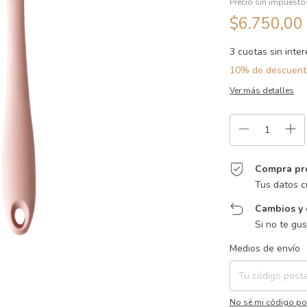
Precio sin impuest
$6.750,00
3
cuotas sin inte
10% de descuent
Ver más detalles
Compra pr
Tus datos c
Cambios y 
Si no te gu
Entregas para el CP:
Medios de envío
No sé mi código po