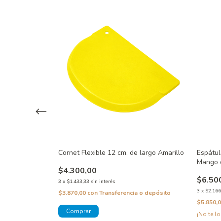
azon 28 cm.
Cornet Flexible 12 cm. de largo Amarillo
Espátul
Azul
Mango d
$4.300,00
$6.50
3
x
$1.433,33
sin interés
3
x
$2.166
$3.870,00
con
Transferencia o depósito
 o depósito
$5.850,
o!
¡No te lo