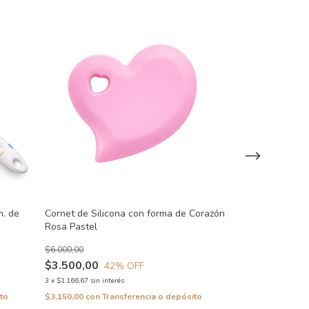
m. de
Cornet de Silicona con forma de Corazón
Cornet de Silic
Rosa Pastel
Verde Pastel
$6.000,00
$6.000,00
$3.500,00
$3.500,00
42
% OFF
42
3
x
$1.166,67
sin interés
3
x
$1.166,67
sin inte
to
$3.150,00
con
Transferencia o depósito
$3.150,00
con
Tra