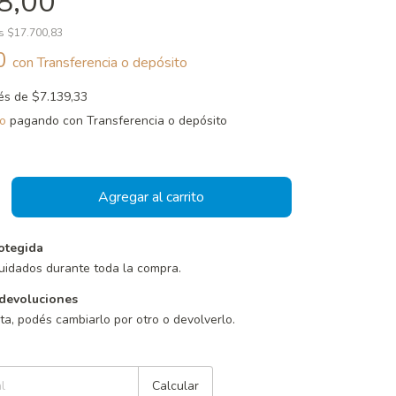
8,00
os
$17.700,83
20
con
Transferencia o depósito
rés de
$7.139,33
o
pagando con Transferencia o depósito
otegida
uidados durante toda la compra.
devoluciones
sta, podés cambiarlo por otro o devolverlo.
Cambiar CP
Calcular