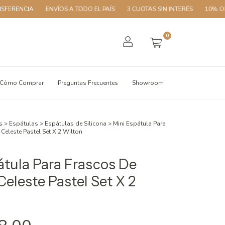
A
ENVÍOS A TODO EL PAÍS
3 CUOTAS SIN INTERÉS
10% OFF CON T
0
Cómo Comprar
Preguntas Frecuentes
Showroom
s
>
Espátulas
>
Espátulas de Silicona
>
Mini Espátula Para
Celeste Pastel Set X 2 Wilton
átula Para Frascos De
Celeste Pastel Set X 2