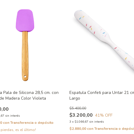
a Pala de Silicona 28,5 cm. con
Espatula Confeti para Untar 21 c
e Madera Color Violeta
Largo
0,00
$5.400,00
$3.200,00
41
% OFF
,67
sin interés
3
x
$1.066,67
sin interés
00
con
Transferencia o depósito
$2.880,00
con
Transferencia o depósi
 pierdas, es el último!