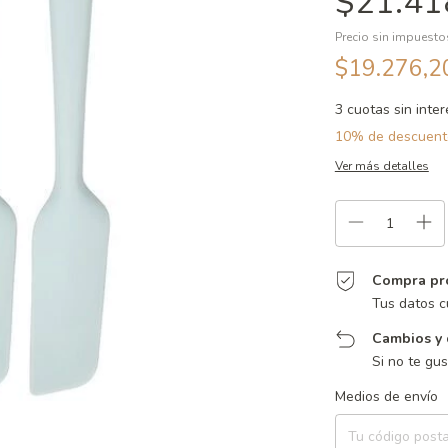
$21.41
Precio sin impuest
$19.276,
3
cuotas sin inte
10% de descuent
Ver más detalles
Compra pr
Tus datos c
Cambios y 
Si no te gu
Entregas para el CP:
Medios de envío