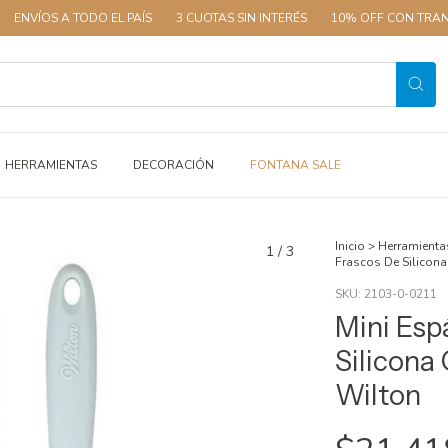
A TODO EL PAÍS
3 CUOTAS SIN INTERÉS
10% OFF CON TRANSFERENCI
HERRAMIENTAS
DECORACIÓN
FONTANA SALE
Inicio
>
Herramienta
1
/
3
Frascos De Silicona 
SKU:
2103-0-0211
Mini Esp
Silicona 
Wilton