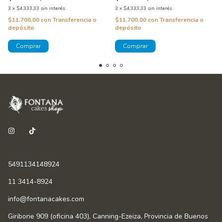
3
x
$4.333,33
sin interés
3
x
$4.333,33
sin interés
$11.700,00
con
Transferencia o
$11.700,00
con
Transferencia o
depósito
depósito
5491134148924
11 3414-8924
info@fontanacakes.com
Giribone 909 (oficina 403), Canning-Ezeiza, Provincia de Buenos