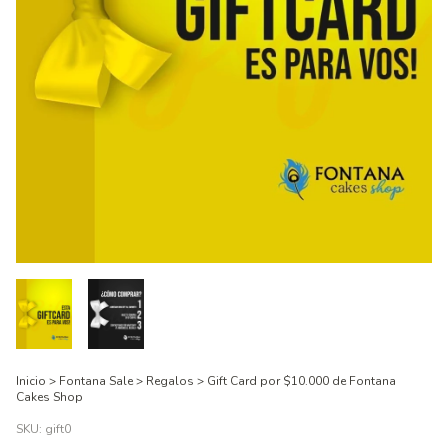
Inicio
>
Fontana Sale
>
Regalos
>
Gift Card por $10.000 de Fontana
Cakes Shop
SKU:
gift0