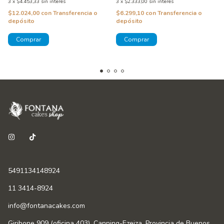
3
x
$4.453,33
sin interés
3
x
$2.333,00
sin interés
$12.024,00
con
Transferencia o
$6.299,10
con
Transferencia o
depósito
depósito
5491134148924
11 3414-8924
info@fontanacakes.com
Giribone 909 (oficina 403), Canning-Ezeiza, Provincia de Buenos