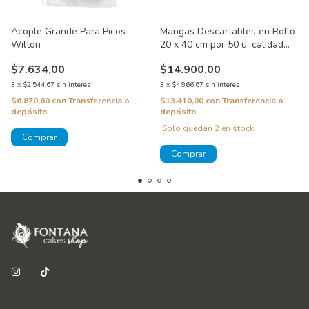
Acople Grande Para Picos
Mangas Descartables en Rollo
Wilton
20 x 40 cm por 50 u. calidad
Premium
$7.634,00
$14.900,00
3
x
$2.544,67
sin interés
3
x
$4.966,67
sin interés
$6.870,60
con
Transferencia o
$13.410,00
con
Transferencia o
depósito
depósito
¡Solo quedan
2
en stock!