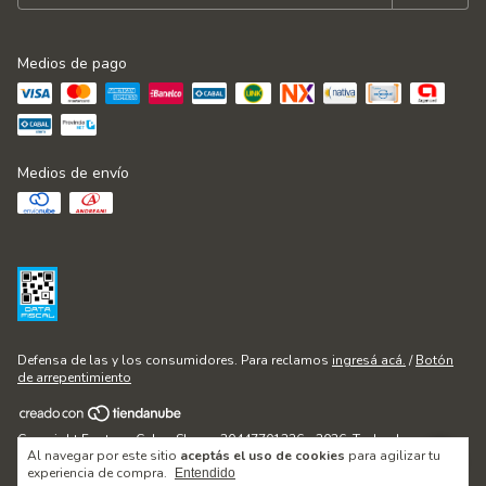
Medios de pago
Medios de envío
Defensa de las y los consumidores. Para reclamos
ingresá acá.
/
Botón
de arrepentimiento
Copyright Fontana Cakes Shop - 20447701236 - 2026. Todos los
Al navegar por este sitio
aceptás el uso de cookies
para agilizar tu
derechos reservados.
experiencia de compra.
Entendido