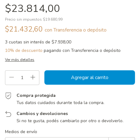
$23.814,00
Precio sin impuestos
$19.680,99
$21.432,60
con
Transferencia o depósito
3
cuotas sin interés de
$7.938,00
10% de descuento
pagando con Transferencia o depósito
Ver más detalles
Compra protegida
Tus datos cuidados durante toda la compra.
Cambios y devoluciones
Si no te gusta, podés cambiarlo por otro o devolverlo.
Entregas para el CP:
Cambiar CP
Medios de envío