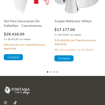
Set Para Decoración De
Acople Multicolor Wilton
Galletitas - Cascanueces
$17.177,00
Wilton
$28.416,00
3
x
$5.725,67
sin interés
3
x
$9.472,00
sin interés
$15.459,30
con
Transferencia o
depósito
$25.574,40
con
Transferencia o
depósito
¡No te lo pierdas, es el último!