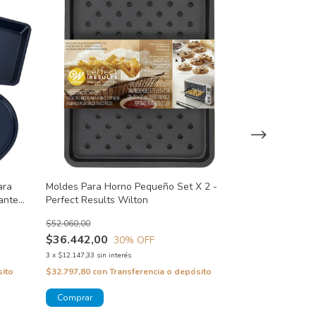
ara
Moldes Para Horno Pequeño Set X 2 -
Juego Para Horn
ante
Perfect Results Wilton
Wilton
$52.060,00
$134.975,00
$36.442,00
$85.000,00
30
% OFF
3
x
$12.147,33
sin interés
3
x
$28.333,33
sin in
sito
$32.797,80
con
Transferencia o depósito
$76.500,00
con
T