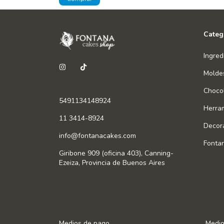
Categ
Ingred
Molde
Chocol
5491134148924
Herra
11 3414-8924
Decor
info@fontanacakes.com
Fonta
Giribone 909 (oficina 403), Canning-
Ezeiza, Provincia de Buenos Aires
Medios de pago
Medio