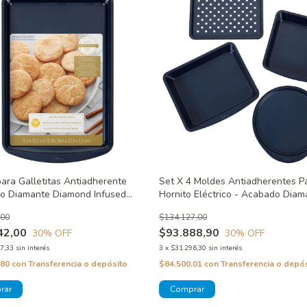
ara Galletitas Antiadherente
Set X 4 Moldes Antiadherentes P
o Diamante Diamond Infused
Hornito Eléctrico - Acabado Diam
Wilton
,00
$134.127,00
42,00
$93.888,90
30
% OFF
30
% OFF
7,33
sin interés
3
x
$31.296,30
sin interés
,80
con
Transferencia o depósito
$84.500,01
con
Transferencia o depó