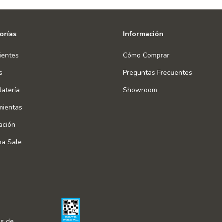
orías
Información
ientes
Cómo Comprar
s
Preguntas Frecuentes
atería
Showroom
mientas
ación
na Sale
s de