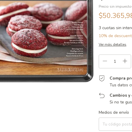
Precio sin impuest
$50.365,
3
cuotas sin inte
10% de descuent
Ver más detalles
Compra pr
Tus datos c
Cambios y 
Si no te gu
Entregas para el CP:
Medios de envío