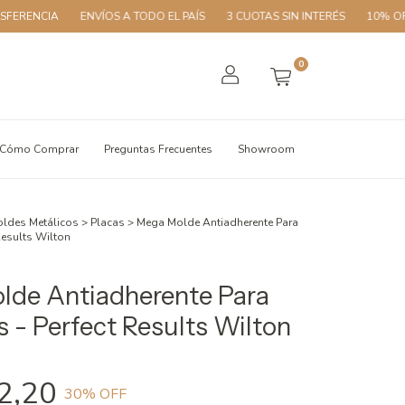
ENVÍOS A TODO EL PAÍS
3 CUOTAS SIN INTERÉS
10% OFF CON TR
0
Cómo Comprar
Preguntas Frecuentes
Showroom
ldes Metálicos
>
Placas
>
Mega Molde Antiadherente Para
 Results Wilton
lde Antiadherente Para
s - Perfect Results Wilton
2,20
30
% OFF