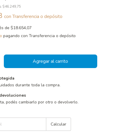
os
$46.249,75
98
con
Transferencia o depósito
rés de
$18.654,07
o
pagando con Transferencia o depósito
otegida
uidados durante toda la compra.
devoluciones
sta, podés cambiarlo por otro o devolverlo.
Cambiar CP
Calcular