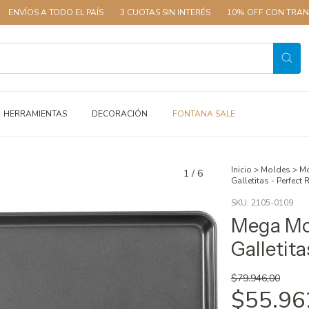
 TODO EL PAÍS
3 CUOTAS SIN INTERÉS
10% OFF CON TRANSFERENCIA
HERRAMIENTAS
DECORACIÓN
FONTANA SALE
Inicio
>
Moldes
>
Mo
1
/
6
Galletitas - Perfect
SKU:
2105-0109
Mega Mo
Galletita
$79.946,00
$55.96