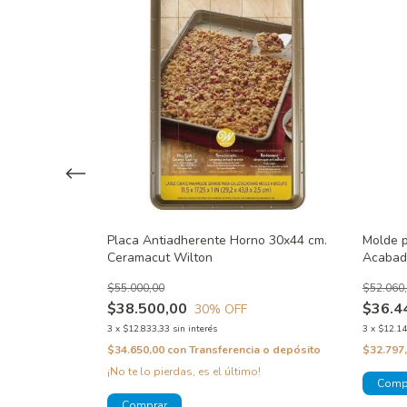
a Set X 2 -
Placa Antiadherente Horno 30x44 cm.
Molde p
Ceramacut Wilton
Acabad
Wilton
$55.000,00
$52.060
$38.500,00
$36.4
30
% OFF
3
x
$12.833,33
sin interés
3
x
$12.14
a o depósito
$34.650,00
con
Transferencia o depósito
$32.797
¡No te lo pierdas, es el último!