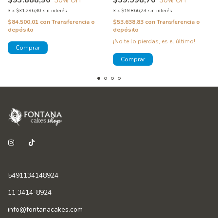
$93.888,90
$59.598,70
30
% OFF
30
% OFF
3
x
$31.296,30
sin interés
3
x
$19.866,23
sin interés
$84.500,01
con
Transferencia o
$53.638,83
con
Transferencia o
depósito
depósito
¡No te lo pierdas, es el último!
5491134148924
11 3414-8924
info@fontanacakes.com