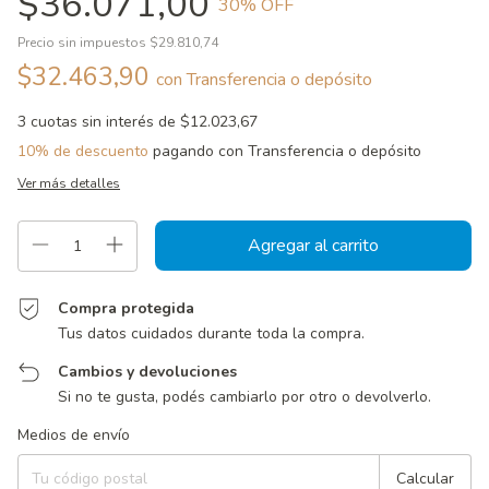
$36.071,00
30
% OFF
Precio sin impuestos
$29.810,74
$32.463,90
con
Transferencia o depósito
3
cuotas sin interés de
$12.023,67
10% de descuento
pagando con Transferencia o depósito
Ver más detalles
Compra protegida
Tus datos cuidados durante toda la compra.
Cambios y devoluciones
Si no te gusta, podés cambiarlo por otro o devolverlo.
Entregas para el CP:
Cambiar CP
Medios de envío
Calcular