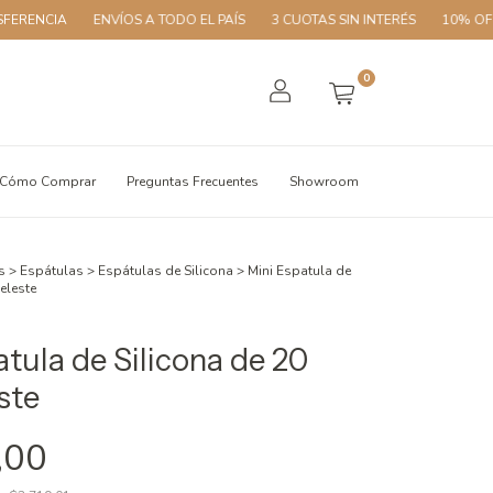
A
ENVÍOS A TODO EL PAÍS
3 CUOTAS SIN INTERÉS
10% OFF CON TR
0
Cómo Comprar
Preguntas Frecuentes
Showroom
s
>
Espátulas
>
Espátulas de Silicona
>
Mini Espatula de
eleste
atula de Silicona de 20
ste
,00