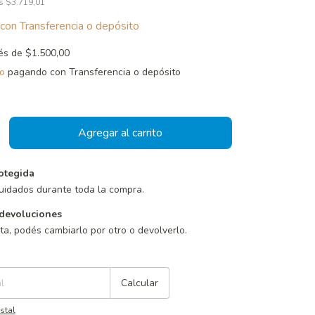
os
$3.719,01
con
Transferencia o depósito
rés de
$1.500,00
o
pagando con Transferencia o depósito
otegida
uidados durante toda la compra.
devoluciones
sta, podés cambiarlo por otro o devolverlo.
Cambiar CP
Calcular
stal