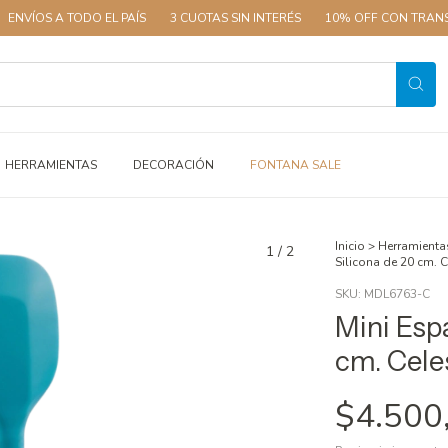
 TODO EL PAÍS
3 CUOTAS SIN INTERÉS
10% OFF CON TRANSFERENCI
HERRAMIENTAS
DECORACIÓN
FONTANA SALE
Inicio
>
Herramienta
1
/
2
Silicona de 20 cm. C
SKU:
MDL6763-C
Mini Esp
cm. Cele
$4.500