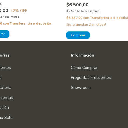
00
$6.500,00
0,00
42
% OFF
3
x
$2.166,67
sin interés
,67
sin interés
$5.850,00
con
Transferencia o depósi
00
con
Transferencia o depósito
¡Solo quedan
2
en stock!
orías
Información
ientes
Cómo Comprar
s
Preguntas Frecuentes
atería
Showroom
mientas
ación
na Sale