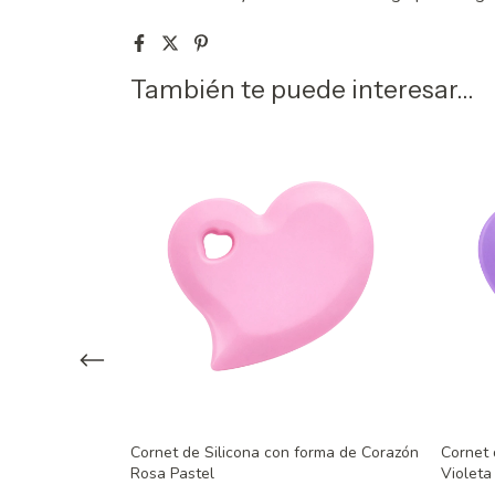
También te puede interesar...
azon 28 cm.
Cornet de Silicona con forma de Corazón
Cornet 
Azul
Rosa Pastel
Violeta