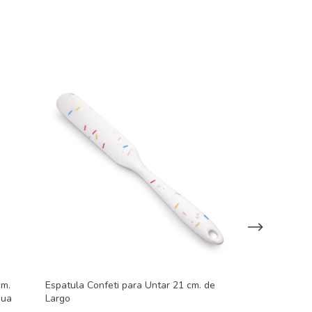
cm.
Espatula Confeti para Untar 21 cm. de
Cornet de Silic
gua
Largo
Verde Pastel