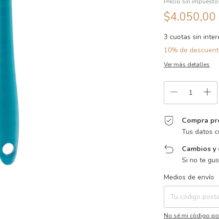
Precio sin impuest
$4.050,00
3
cuotas sin inte
10% de descuent
Ver más detalles
Compra pr
Tus datos c
Cambios y 
Si no te gu
Entregas para el CP:
Medios de envío
No sé mi código po