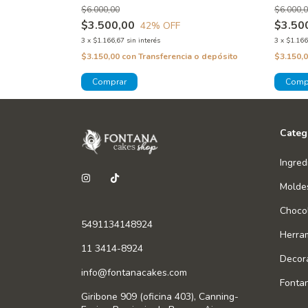
$6.000,00
$6.000,
$3.500,00
$3.50
42
% OFF
3
x
$1.166,67
sin interés
3
x
$1.166
 o depósito
$3.150,00
con
Transferencia o depósito
$3.150,
o!
Categ
Ingred
Molde
Chocol
5491134148924
Herra
11 3414-8924
Decor
info@fontanacakes.com
Fonta
Giribone 909 (oficina 403), Canning-