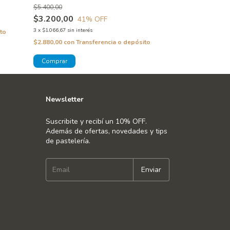
$5.400,00
$6.000,00
$3.200,00
$3.500,00
41
% OFF
42
3
x
$1.066,67
sin interés
3
x
$1.166,67
sin inte
to
$2.880,00
con
Transferencia o depósito
$3.150,00
con
Tra
Newsletter
Suscribite y recibí un 10% OFF.
Además de ofertas, novedades y tips
de pastelería.