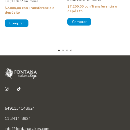
3
x
$1.066,67
sin interés
$7.200,00
con
Transferencia o
$2.880,00
con
Transferencia o
depósito
depósito
5491134148924
11 3414-8924
info@fontanacakes.com