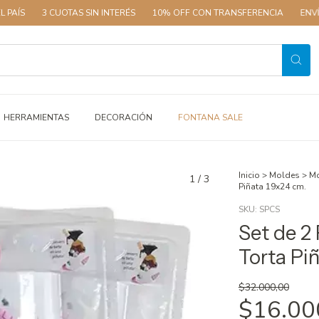
3 CUOTAS SIN INTERÉS
10% OFF CON TRANSFERENCIA
ENVÍOS A 
HERRAMIENTAS
DECORACIÓN
FONTANA SALE
Inicio
>
Moldes
>
Mo
1
/
3
Piñata 19x24 cm.
SKU:
SPCS
Set de 2
Torta Pi
$32.000,00
$16.00