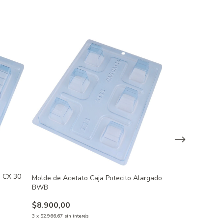
a CX 30
Molde de Acetato Caja Potecito Alargado
Molde de Aceta
BWB
4 BWB
$8.900,00
$8.900,00
3
x
$2.966,67
sin interés
3
x
$2.966,67
sin inte