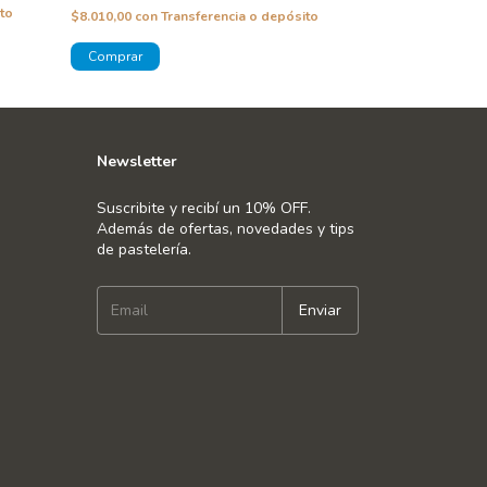
to
$8.010,00
con
Transferencia o depósito
$8.010,00
con
Tra
¡Solo quedan
2
en
Newsletter
Suscribite y recibí un 10% OFF.
Además de ofertas, novedades y tips
de pastelería.