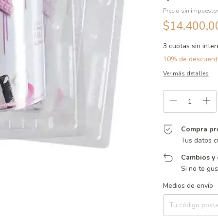
Precio sin impuest
$14.400,
3
cuotas sin inte
10% de descuent
Ver más detalles
Compra pr
Tus datos c
Cambios y 
Si no te gu
Entregas para el CP:
Medios de envío