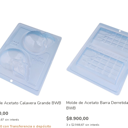
Molde de Acetato Barra Derretid
de Acetato Calavera Grande BWB
BWB
0,00
$8.900,00
,67
sin interés
3
x
$2.966,67
sin interés
00
con
Transferencia o depósito