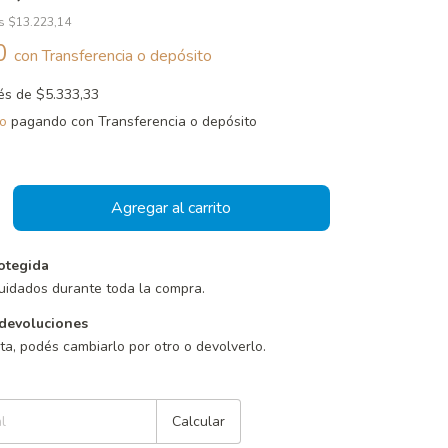
os
$13.223,14
00
con
Transferencia o depósito
rés de
$5.333,33
o
pagando con Transferencia o depósito
otegida
uidados durante toda la compra.
devoluciones
sta, podés cambiarlo por otro o devolverlo.
Cambiar CP
Calcular