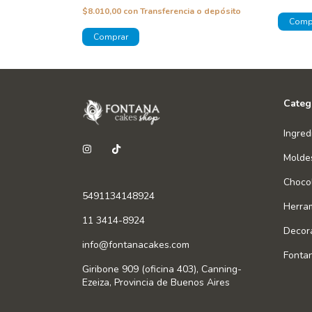
 o depósito
$8.010,00
con
Transferencia o depósito
Categ
Ingred
Molde
Chocol
5491134148924
Herra
11 3414-8924
Decor
info@fontanacakes.com
Fonta
Giribone 909 (oficina 403), Canning-
Ezeiza, Provincia de Buenos Aires