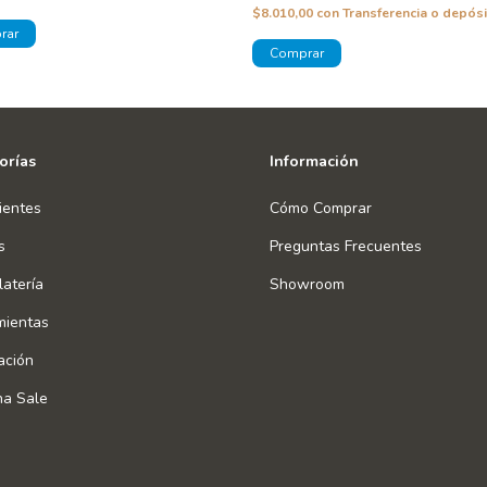
$8.010,00
con
Transferencia o depósi
orías
Información
ientes
Cómo Comprar
s
Preguntas Frecuentes
atería
Showroom
mientas
ación
na Sale