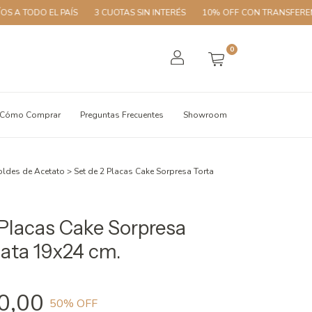
TODO EL PAÍS
3 CUOTAS SIN INTERÉS
10% OFF CON TRANSFERENCIA
0
Cómo Comprar
Preguntas Frecuentes
Showroom
ldes de Acetato
>
Set de 2 Placas Cake Sorpresa Torta
 Placas Cake Sorpresa
ñata 19x24 cm.
0,00
50
% OFF