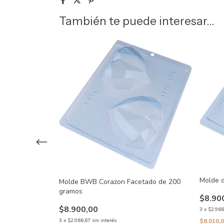
También te puede interesar...
dario Pequeño
Molde 
Molde BWB Corazon Facetado de 200
gramos
$8.90
$8.900,00
3
x
$2.966
3
x
$2.966,67
sin interés
$8.010,