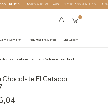
CIA
ENVÍOS A TODO EL PAÍS
3 CUOTAS SIN INTERÉS
10% OFF CON 
0
Cómo Comprar
Preguntas Frecuentes
Showroom
ldes de Policarbonato y Tritan
>
Molde de Chocolate El
 Chocolate El Catador
7
6,04