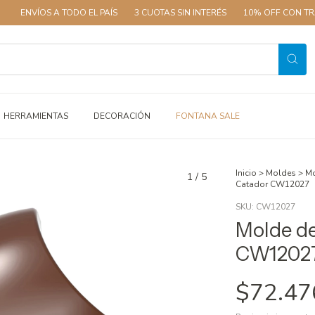
S A TODO EL PAÍS
3 CUOTAS SIN INTERÉS
10% OFF CON TRANSFEREN
HERRAMIENTAS
DECORACIÓN
FONTANA SALE
Inicio
>
Moldes
>
Mo
1
/
5
Catador CW12027
SKU:
CW12027
Molde de
CW1202
$72.47