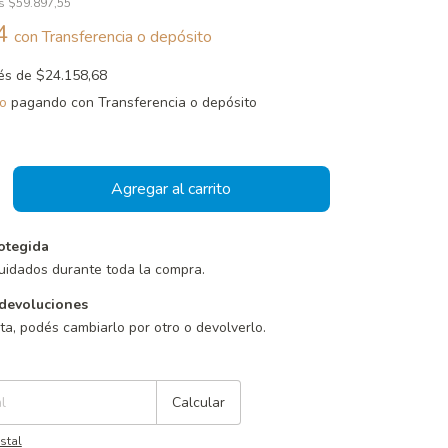
os
$59.897,55
44
con
Transferencia o depósito
rés de
$24.158,68
o
pagando con Transferencia o depósito
otegida
uidados durante toda la compra.
devoluciones
sta, podés cambiarlo por otro o devolverlo.
Cambiar CP
Calcular
stal