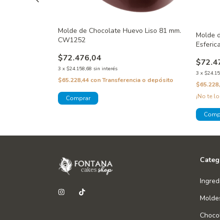
Molde de Chocolate Huevo Liso 81 mm.
Huevos Lúdicos
Molde 
CW1252
Esferi
$72.476,04
$72.4
3
x
$24.158,68
sin interés
3
x
$24.15
$65.228,44
con
Transferencia o depósito
a o depósito
$65.228
¡No te lo
Categ
Ingred
Molde
Chocol