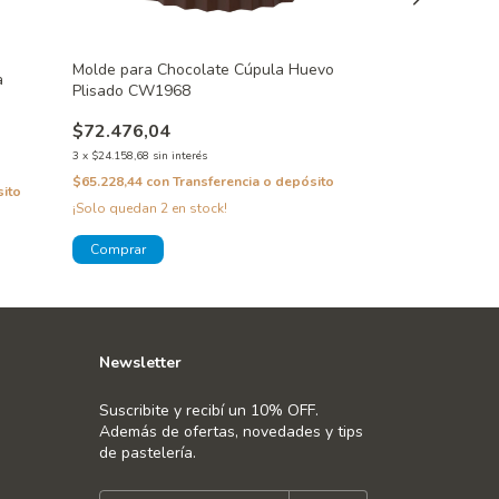
Molde para Cho
Molde para Chocolate Cúpula Huevo
Lado Liso Ø 27
a
Plisado CW1968
$72.476,04
$72.476,04
3
x
$24.158,68
sin in
3
x
$24.158,68
sin interés
$65.228,44
con
T
$65.228,44
con
Transferencia o depósito
sito
¡Solo quedan
2
en stock!
Newsletter
Suscribite y recibí un 10% OFF.
Además de ofertas, novedades y tips
de pastelería.