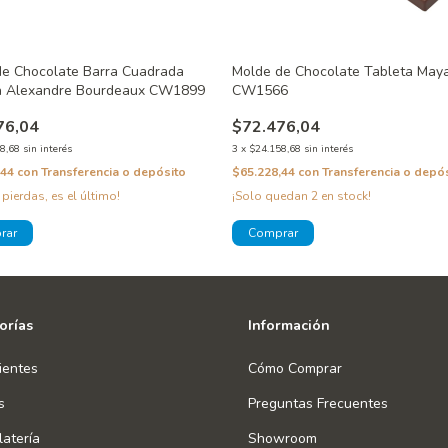
de Chocolate Barra Cuadrada
Molde de Chocolate Tableta May
ca Alexandre Bourdeaux CW1899
CW1566
76,04
$72.476,04
8,68
sin interés
3
x
$24.158,68
sin interés
,44
con
Transferencia o depósito
$65.228,44
con
Transferencia o depó
 pierdas, es el último!
¡Solo quedan
2
en stock!
orías
Información
ientes
Cómo Comprar
s
Preguntas Frecuentes
atería
Showroom