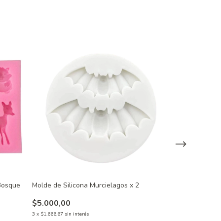
 Bosque
Molde de Silicona Murcielagos x 2
Molde de Silico
Perros
$5.000,00
$7.000,00
3
x
$1.666,67
sin interés