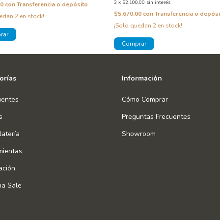
3
x
$2.100,00
sin interés
00
con
Transferencia o depósito
$5.670,00
con
Transferencia o depósi
uedan
2
en stock!
¡Solo quedan
2
en stock!
orías
Información
ientes
Cómo Comprar
s
Preguntas Frecuentes
atería
Showroom
mientas
ación
na Sale