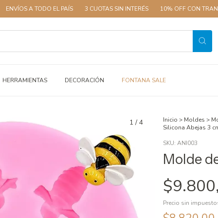
OS A TODO EL PAÍS
3 CUOTAS SIN INTERÉS
10% OFF CON TRANSFERE
HERRAMIENTAS
DECORACIÓN
FONTANA SALE
Inicio
>
Moldes
>
Mo
1
/
4
Silicona Abejas 3 c
SKU:
ANI003
Molde de
$9.800
Precio sin impuest