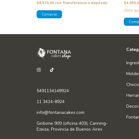
 o depósito
$6.570,00
con
Transferencia o depósito
$4.950,
o!
¡Solo q
Categ
Ingred
Molde
Chocol
5491134148924
Herra
11 3414-8924
Decor
info@fontanacakes.com
Fonta
Giribone 909 (oficina 403), Canning-
Ezeiza, Provincia de Buenos Aires