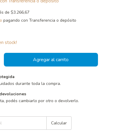
con
Transferencia o depósito
rés de
$3.266,67
o
pagando con Transferencia o depósito
n stock!
otegida
uidados durante toda la compra.
devoluciones
sta, podés cambiarlo por otro o devolverlo.
Cambiar CP
Calcular