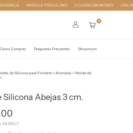
NCIA
ENVÍOS A TODO EL PAÍS
3 CUOTAS SIN INTERÉS
10% OFF CON
0
Cómo Comprar
Preguntas Frecuentes
Showroom
ldes de Silicona para Fondant
>
Animales
>
Molde de
m.
 Silicona Abejas 3 cm.
,00
os
$8.099,17