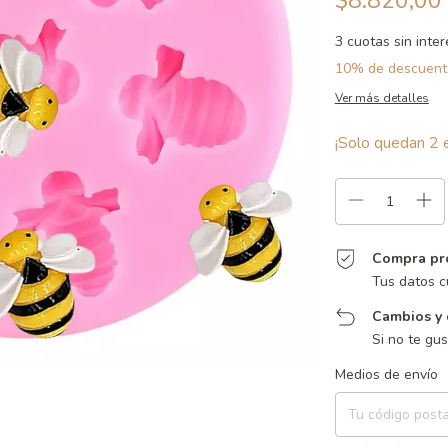
$8.820,00
3
cuotas sin inte
10% de descuent
Ver más detalles
¡Solo quedan
2
e
Compra pr
Tus datos c
Cambios y 
Si no te gu
Entregas para el CP:
Medios de envío