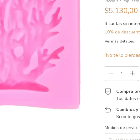
Precio sin impuest
$5.130,00
3
cuotas sin inte
10% de descuent
Ver más detalles
¡No te lo pierdas
Compra pr
Tus datos c
Cambios y 
Si no te gu
Entregas para el CP:
Medios de envío