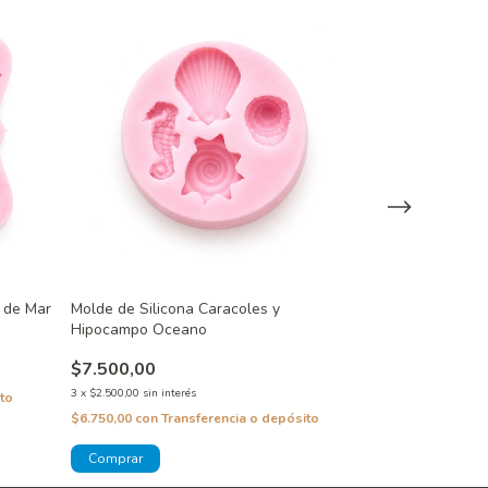
a de Mar
Molde de Silicona Caracoles y
Molde de Silico
Hipocampo Oceano
$7.500,00
$7.500,00
3
x
$2.500,00
sin inte
3
x
$2.500,00
sin interés
to
$6.750,00
con
Tra
$6.750,00
con
Transferencia o depósito
¡Solo quedan
2
en