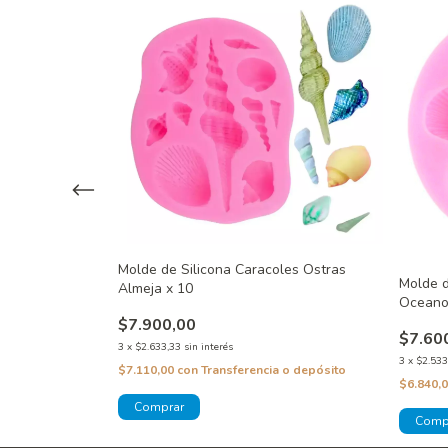
Molde de Silicona Caracoles Ostras
les Texturados
Molde d
Almeja x 10
Ocean
$7.900,00
$7.60
3
x
$2.633,33
sin interés
3
x
$2.533
$7.110,00
con
Transferencia o depósito
 o depósito
$6.840,