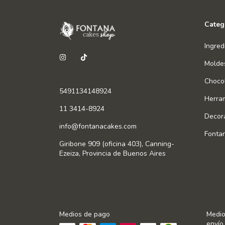
Categ
Ingred
Molde
Chocol
5491134148924
Herra
11 3414-8924
Decor
info@fontanacakes.com
Fonta
Giribone 909 (oficina 403), Canning-
Ezeiza, Provincia de Buenos Aires
Medios de pago
Medio
envío