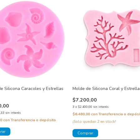
e Silicona Caracoles y Estrellas
Molde de Silicona Coral y Estrell
o
$7.200,00
0,00
3
x
$2.400,00
sin interés
,33
sin interés
$6.480,00
con
Transferencia o depósi
00
con
Transferencia o depósito
¡Solo quedan
2
en stock!