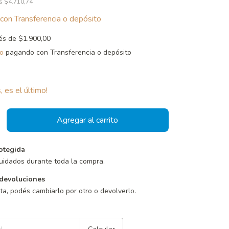
os
$4.710,74
con
Transferencia o depósito
rés de
$1.900,00
o
pagando con Transferencia o depósito
, es el último!
otegida
uidados durante toda la compra.
devoluciones
sta, podés cambiarlo por otro o devolverlo.
Cambiar CP