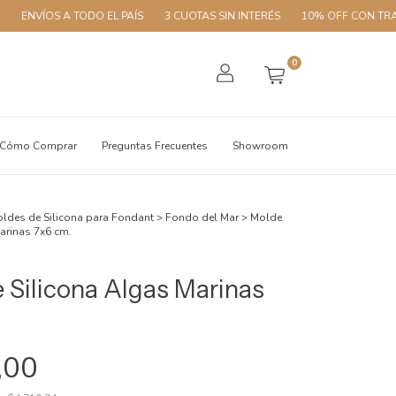
VÍOS A TODO EL PAÍS
3 CUOTAS SIN INTERÉS
10% OFF CON TRANSFER
0
Cómo Comprar
Preguntas Frecuentes
Showroom
ldes de Silicona para Fondant
>
Fondo del Mar
>
Molde
arinas 7x6 cm.
 Silicona Algas Marinas
,00