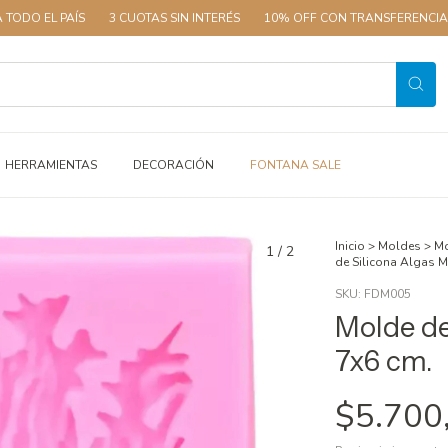
EL PAÍS
3 CUOTAS SIN INTERÉS
10% OFF CON TRANSFERENCIA
EN
HERRAMIENTAS
DECORACIÓN
FONTANA SALE
Inicio
>
Moldes
>
Mo
1
/
2
de Silicona Algas M
SKU:
FDM005
Molde de
7x6 cm.
$5.700