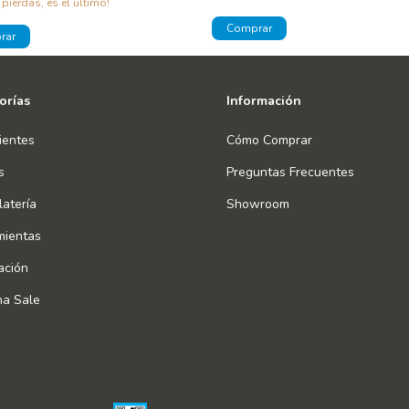
 pierdas, es el último!
orías
Información
ientes
Cómo Comprar
s
Preguntas Frecuentes
atería
Showroom
mientas
ación
na Sale