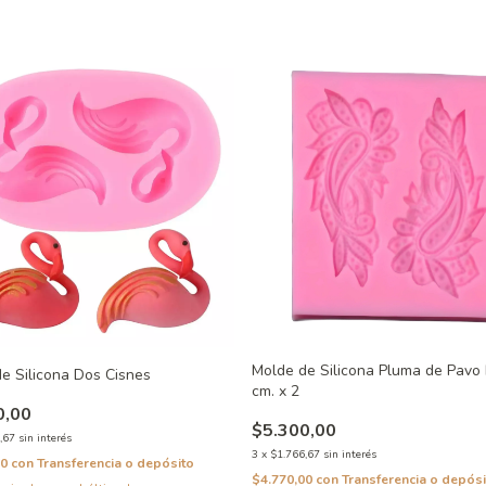
Molde de Silicona Pluma de Pavo 
e Silicona Dos Cisnes
cm. x 2
0,00
$5.300,00
,67
sin interés
3
x
$1.766,67
sin interés
00
con
Transferencia o depósito
$4.770,00
con
Transferencia o depósi