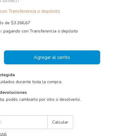
os
$8.099,17
con
Transferencia o depósito
rés de
$3.266,67
o
pagando con Transferencia o depósito
otegida
uidados durante toda la compra.
devoluciones
sta, podés cambiarlo por otro o devolverlo.
Cambiar CP
Calcular
stal