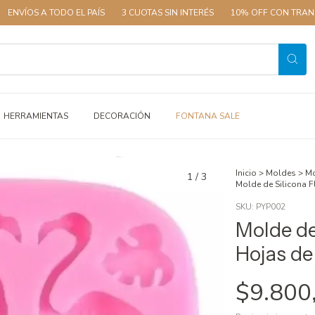
A TODO EL PAÍS
3 CUOTAS SIN INTERÉS
10% OFF CON TRANSFERENCI
HERRAMIENTAS
DECORACIÓN
FONTANA SALE
Inicio
>
Moldes
>
Mo
1
/
3
Molde de Silicona 
SKU:
PYP002
Molde de
Hojas de
$9.800