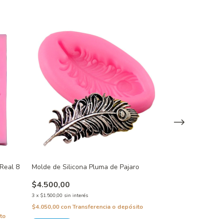
Real 8
Molde de Silicona Pluma de Pajaro
Molde de Silico
$4.500,00
$5.500,00
3
x
$1.500,00
sin interés
3
x
$1.833,33
sin inte
$4.050,00
con
Transferencia o depósito
$4.950,00
con
Tra
to
¡Solo quedan
2
en