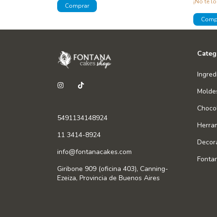
¡No te lo
Categ
Ingred
Molde
Chocol
5491134148924
Herra
11 3414-8924
Decor
info@fontanacakes.com
Fonta
Giribone 909 (oficina 403), Canning-
Ezeiza, Provincia de Buenos Aires