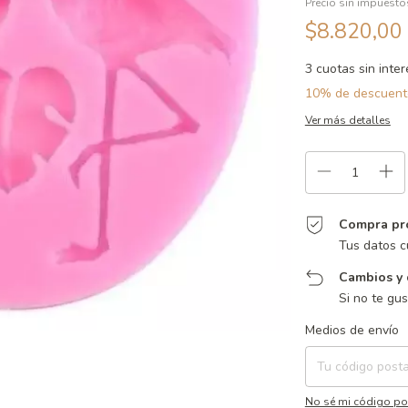
Precio sin impuest
$8.820,00
3
cuotas sin inte
10% de descuent
Ver más detalles
Compra pr
Tus datos c
Cambios y 
Si no te gu
Entregas para el CP:
Medios de envío
No sé mi código po