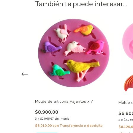
También te puede interesar...
 Plumas Varias
Molde de Silicona Pajaritos x 7
Molde d
$8.900,00
$6.80
3
x
$2.966,67
sin interés
3
x
$2.266
 o depósito
$8.010,00
con
Transferencia o depósito
$6.120,