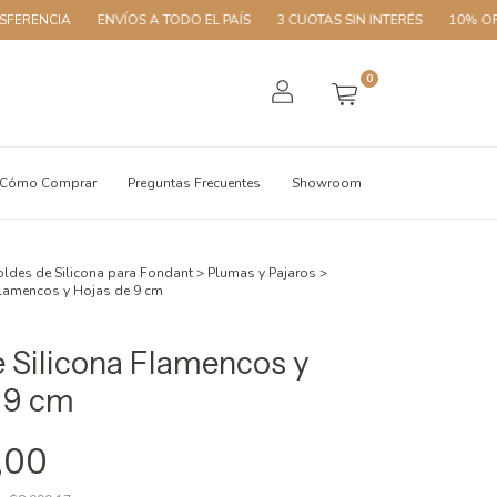
A
ENVÍOS A TODO EL PAÍS
3 CUOTAS SIN INTERÉS
10% OFF CON TR
0
Cómo Comprar
Preguntas Frecuentes
Showroom
ldes de Silicona para Fondant
>
Plumas y Pajaros
>
Flamencos y Hojas de 9 cm
 Silicona Flamencos y
 9 cm
,00