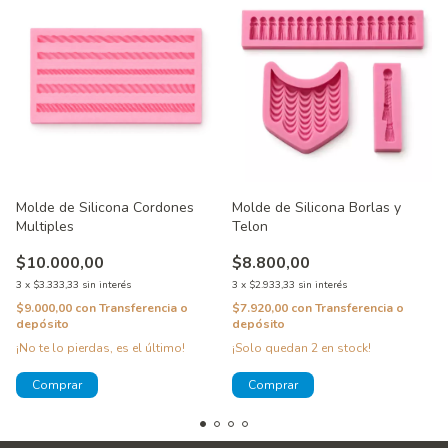
Molde de Silicona Cordones
Molde de Silicona Borlas y
Multiples
Telon
$10.000,00
$8.800,00
3
x
$3.333,33
sin interés
3
x
$2.933,33
sin interés
$9.000,00
con
Transferencia o
$7.920,00
con
Transferencia o
depósito
depósito
¡No te lo pierdas, es el último!
¡Solo quedan
2
en stock!