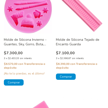
Molde de Silicona Invierno -
Molde de Silicona Tejado de
Guantes, Sky, Gorro, Bota,
Encanto Guarda
Copos y Casa
$7.300,00
$7.100,00
3
x
$2.433,33
sin interés
3
x
$2.366,67
sin interés
$6.570,00
con
Transferencia o
$6.390,00
con
Transferencia o
depósito
depósito
¡No te lo pierdas, es el último!