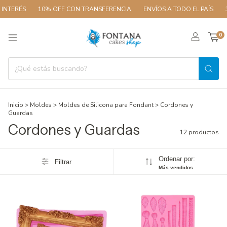
ÉS
10% OFF CON TRANSFERENCIA
ENVÍOS A TODO EL PAÍS
3 CUOT
0
Inicio
>
Moldes
>
Moldes de Silicona para Fondant
>
Cordones y
Guardas
Cordones y Guardas
12 productos
Ordenar por:
Filtrar
Más vendidos