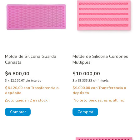
Molde de Silicona Guarda
Molde de Silicona Cordones
Canasta
Multiples
$6.800,00
$10.000,00
3
x
$2.266,67
sin interés
3
x
$3.333,33
sin interés
$6.120,00
con
Transferencia o
$9.000,00
con
Transferencia o
depósito
depósito
¡Solo quedan
2
en stock!
¡No te lo pierdas, es el último!