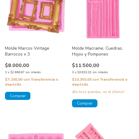
Molde Marcos Vintage
Molde Macrame, Cuedras,
Barrocos x 3
Hojos y Pompones
$8.000,00
$11.500,00
3
x
$2.666,67
sin interés
3
x
$3.833,33
sin interés
$7.200,00
con
Transferencia o
$10.350,00
con
Transferencia o
depósito
depósito
¡No te lo pierdas, es el último!