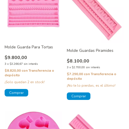
Molde Guarda Para Tortas
Molde Guardas Piramides
$9.800,00
$8.100,00
3
x
$3.266,67
sin interés
3
x
$2.700,00
sin interés
$8.820,00
con
Transferencia o
$7.290,00
con
Transferencia o
depósito
depósito
¡Solo quedan
2
en stock!
¡No te lo pierdas, es el último!