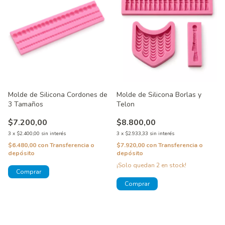
Molde de Silicona Cordones de
Molde de Silicona Borlas y
3 Tamaños
Telon
$7.200,00
$8.800,00
3
x
$2.400,00
sin interés
3
x
$2.933,33
sin interés
$6.480,00
con
Transferencia o
$7.920,00
con
Transferencia o
depósito
depósito
¡Solo quedan
2
en stock!