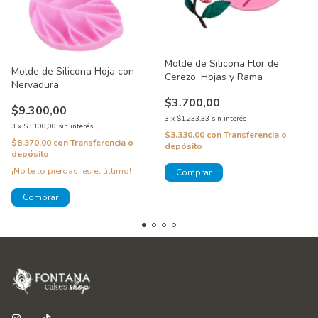
Molde de Silicona Flor de
Molde de Silicona Hoja con
Cerezo, Hojas y Rama
Nervadura
$3.700,00
$9.300,00
3
x
$1.233,33
sin interés
3
x
$3.100,00
sin interés
$3.330,00
con
Transferencia o
$8.370,00
con
Transferencia o
depósito
depósito
¡No te lo pierdas, es el último!