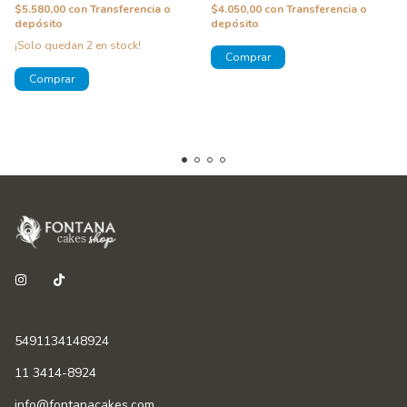
$5.580,00
con
Transferencia o
$4.050,00
con
Transferencia o
depósito
depósito
¡Solo quedan
2
en stock!
5491134148924
11 3414-8924
info@fontanacakes.com