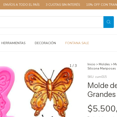
A TODO EL PAÍS
3 CUOTAS SIN INTERÉS
10% OFF CON TRANSFERENCI
HERRAMIENTAS
DECORACIÓN
FONTANA SALE
Inicio
>
Moldes
>
Mo
1
/
3
Silicona Mariposas
SKU:
cum015
Molde de
Grandes 
$5.500