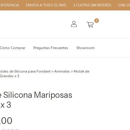
A
ENVÍOS A TODO EL PAÍS
3 CUOTAS SIN INTERÉS
10% OFF CON T
0
Cómo Comprar
Preguntas Frecuentes
Showroom
ldes de Silicona para Fondant
>
Animales
>
Molde de
 Grandes x 3
 Silicona Mariposas
x 3
,00