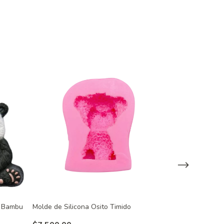
n Bambu
Molde de Silicona Osito Timido
Molde de Silico
Nordico