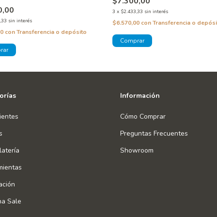
$7.300,00
0,00
3
x
$2.433,33
sin interés
,33
sin interés
$6.570,00
con
Transferencia o depósi
00
con
Transferencia o depósito
orías
Información
ientes
Cómo Comprar
s
Preguntas Frecuentes
atería
Showroom
mientas
ación
na Sale