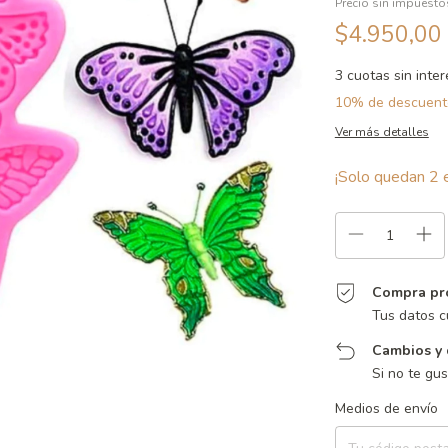
Precio sin impuest
$4.950,00
3
cuotas sin inte
10% de descuent
Ver más detalles
¡Solo quedan
2
e
Compra pr
Tus datos c
Cambios y 
Si no te gu
Entregas para el CP:
Medios de envío