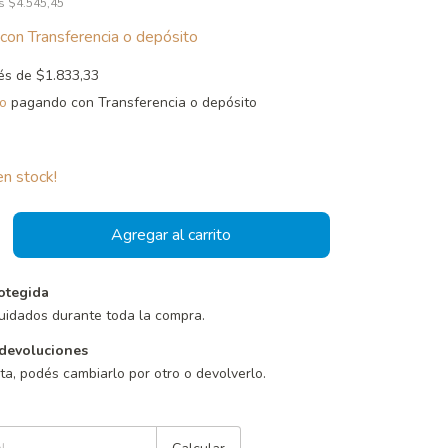
os
$4.545,45
con
Transferencia o depósito
rés de
$1.833,33
o
pagando con Transferencia o depósito
n stock!
otegida
uidados durante toda la compra.
devoluciones
sta, podés cambiarlo por otro o devolverlo.
Cambiar CP