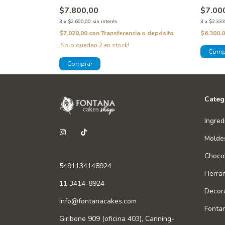
$7.800,00
$7.00
3
x
$2.600,00
sin interés
3
x
$2.333
 o depósito
$7.020,00
con
Transferencia o depósito
$6.300,
¡Solo quedan
2
en stock!
Categ
Ingred
Molde
Chocol
5491134148924
Herra
11 3414-8924
Decor
info@fontanacakes.com
Fonta
Giribone 909 (oficina 403), Canning-