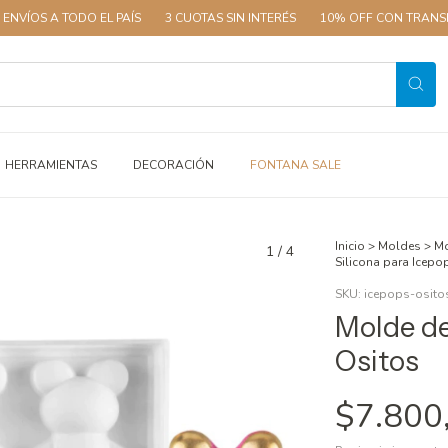
 TODO EL PAÍS
3 CUOTAS SIN INTERÉS
10% OFF CON TRANSFERENCIA
HERRAMIENTAS
DECORACIÓN
FONTANA SALE
Inicio
>
Moldes
>
Mo
1
/
4
Silicona para Icepo
SKU:
icepops-osito
Molde de
Ositos
$7.800