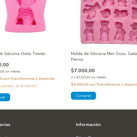
e Silicona Osito Timido
Molde de Silicona Mini Osos, Gato
Perros
0,00
$7.000,00
,00
sin interés
3
x
$2.333,33
sin interés
00
con
Transferencia o depósito
$6.300,00
con
Transferencia o depósi
 pierdas, es el último!
orías
Información