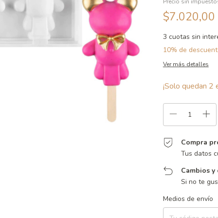
Precio sin impuest
$7.020,00
3
cuotas sin inte
10% de descuent
Ver más detalles
¡Solo quedan
2
e
Compra pr
Tus datos c
Cambios y 
Si no te gu
Entregas para el CP:
Medios de envío