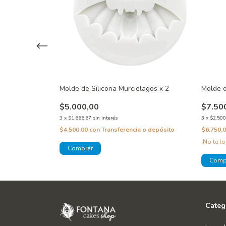
 Elefante
Molde de Silicona Murcielagos x 2
Molde d
$5.000,00
$7.50
3
x
$1.666,67
sin interés
3
x
$2.500
 o depósito
$4.500,00
con
Transferencia o depósito
$6.750,
o!
¡No te lo
Categ