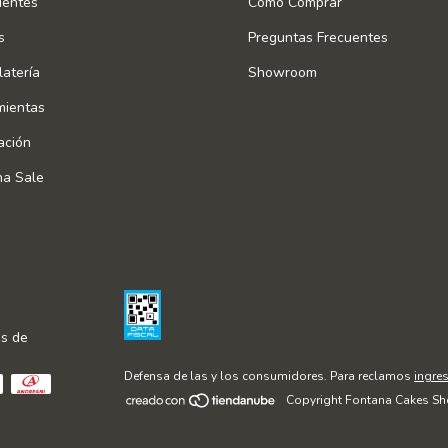
ientes
Cómo Comprar
s
Preguntas Frecuentes
atería
Showroom
mientas
ación
na Sale
s de
Defensa de las y los consumidores. Para reclamos
ingres
Copyright Fontana Cakes Sh