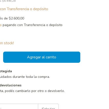
os
$6.446,28
con
Transferencia o depósito
rés de
$2.600,00
o
pagando con Transferencia o depósito
n stock!
otegida
uidados durante toda la compra.
devoluciones
sta, podés cambiarlo por otro o devolverlo.
Cambiar CP