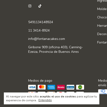
Ingred
Molde
Chocol
5491134148924
Herra
11 3414-8924
Decor
info@fontanacakes.com
Fonta
Giribone 909 (oficina 403), Canning-
Ezeiza, Provincia de Buenos Aires
Medios de pago
Medio
envío
Al navegar por este sitio
aceptás el uso de cookies
para agilizar tu
experiencia de compra.
Entendido