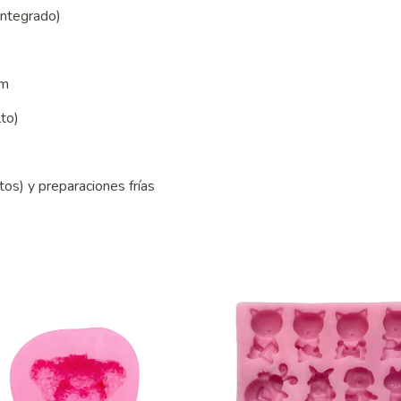
 integrado)
cm
lto)
os) y preparaciones frías