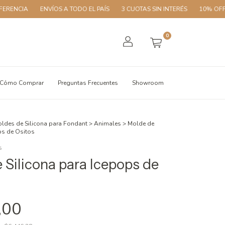
ENVÍOS A TODO EL PAÍS
3 CUOTAS SIN INTERÉS
10% OFF CON TRA
0
Cómo Comprar
Preguntas Frecuentes
Showroom
ldes de Silicona para Fondant
>
Animales
>
Molde de
ps de Ositos
s
 Silicona para Icepops de
,00