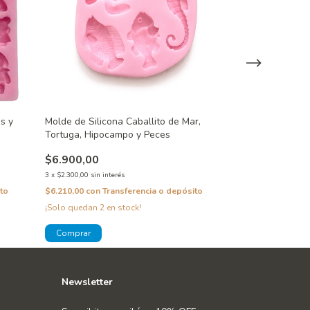
Molde de Silico
s y
Molde de Silicona Caballito de Mar,
Abajo
Tortuga, Hipocampo y Peces
$7.000,00
$6.900,00
3
x
$2.333,33
sin inte
3
x
$2.300,00
sin interés
$6.300,00
con
Tra
to
$6.210,00
con
Transferencia o depósito
¡Solo quedan
2
en stock!
Newsletter