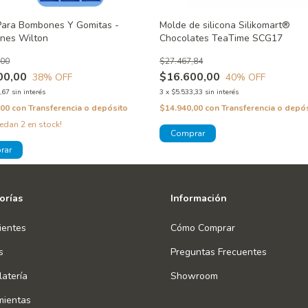
Para Bombones Y Gomitas -
Molde de silicona Silikomart®
nes Wilton
Chocolates TeaTime SCG17
,00
$27.467,84
00,00
$16.600,00
38
% OFF
40
% OFF
,67
sin interés
3
x
$5.533,33
sin interés
,00
con
Transferencia o depósito
$14.940,00
con
Transferencia o depó
uedan
2
en stock!
orías
Información
ientes
Cómo Comprar
s
Preguntas Frecuentes
atería
Showroom
mientas