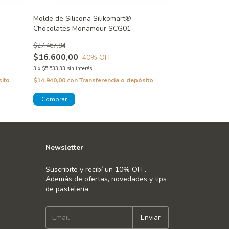
Molde de Silicona Silikomart®
Molde de silico
Chocolates Monamour SCG01
Chocolates Ro
$27.467,84
$27.467,84
$16.600,00
$16.600,00
40
% OFF
3
x
$5.533,33
sin interés
3
x
$5.533,33
sin inte
sito
$14.940,00
con
Transferencia o depósito
$14.940,00
con
T
Newsletter
Suscribite y recibí un 10% OFF.
Además de ofertas, novedades y tips
de pastelería.