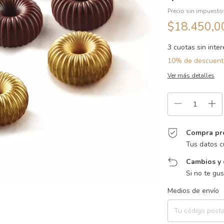
Precio sin impuest
$18.450,
3
cuotas sin inte
10% de descuent
Ver más detalles
Compra pr
Tus datos c
Cambios y 
Si no te gu
Entregas para el CP:
Medios de envío