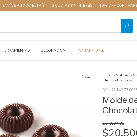
 TODO EL PAÍS
3 CUOTAS SIN INTERÉS
10% OFF CON TRANSFERENCIA
HERRAMIENTAS
DECORACIÓN
FONTANA SALE
Inicio
>
Moldes
>
Mo
1
/
4
Chocolates Crown 
SKU:
22.149.77.006
Molde de
Chocola
$34.007,80
$20.50