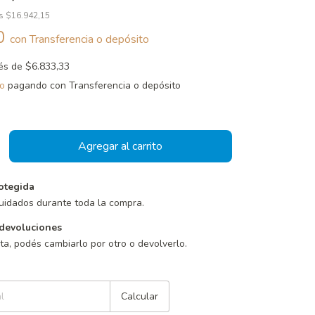
os
$16.942,15
00
con
Transferencia o depósito
rés de
$6.833,33
o
pagando con Transferencia o depósito
otegida
uidados durante toda la compra.
devoluciones
sta, podés cambiarlo por otro o devolverlo.
Cambiar CP
Calcular