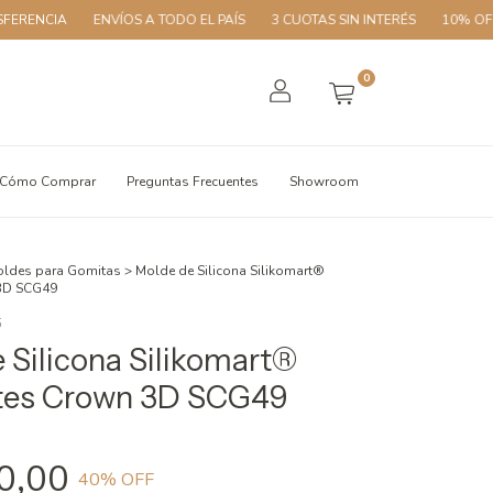
ENVÍOS A TODO EL PAÍS
3 CUOTAS SIN INTERÉS
10% OFF CON TR
0
Cómo Comprar
Preguntas Frecuentes
Showroom
ldes para Gomitas
>
Molde de Silicona Silikomart®
3D SCG49
5
 Silicona Silikomart®
tes Crown 3D SCG49
0,00
40
% OFF