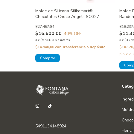
abletas de
Molde de Silicona Silikomart®
Molde 
Chocolates Choco Angels SCG27
Banderi
$27.467,84
$18.237
$16.600,00
$11.3
40
% OFF
3
x
$5.533,33
sin interés
3
x
$3.766
 o depósito
$14.940,00
con
Transferencia o depósito
$10.170
¡Solo q
Categ
Ingred
Molde
Chocol
5491134148924
Herra