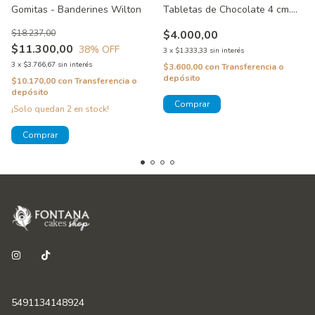
Gomitas - Banderines Wilton
Tabletas de Chocolate 4 cm.
de Alto
$18.237,00
$4.000,00
$11.300,00
38
% OFF
3
x
$1.333,33
sin interés
3
x
$3.766,67
sin interés
$3.600,00
con
Transferencia o
depósito
$10.170,00
con
Transferencia o
depósito
¡Solo quedan
2
en stock!
5491134148924