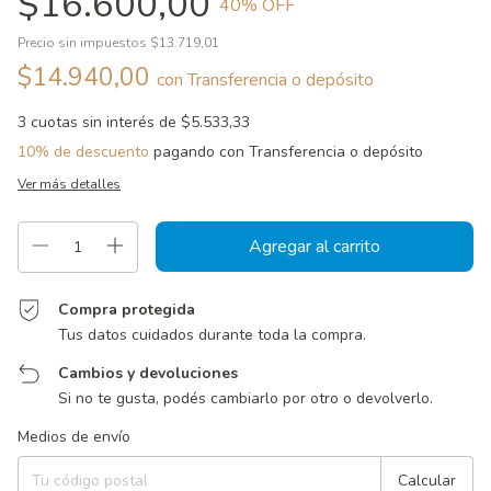
$16.600,00
40
% OFF
Precio sin impuestos
$13.719,01
$14.940,00
con
Transferencia o depósito
3
cuotas sin interés de
$5.533,33
10% de descuento
pagando con Transferencia o depósito
Ver más detalles
Compra protegida
Tus datos cuidados durante toda la compra.
Cambios y devoluciones
Si no te gusta, podés cambiarlo por otro o devolverlo.
Entregas para el CP:
Cambiar CP
Medios de envío
Calcular