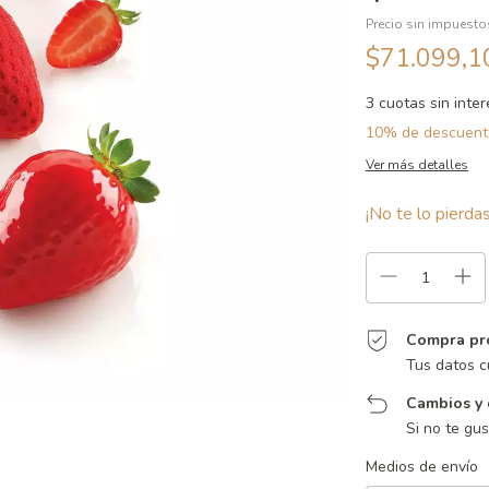
Precio sin impuest
$71.099,
3
cuotas sin inte
10% de descuent
Ver más detalles
¡No te lo pierdas
Compra pr
Tus datos c
Cambios y 
Si no te gu
Entregas para el CP:
Medios de envío