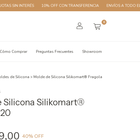
 INTERÉS
10% OFF CON TRANSFERENCIA
ENVÍOS A TODO EL PAÍS
0
Cómo Comprar
Preguntas Frecuentes
Showroom
ldes de Silicona
>
Molde de Silicona Silikomart® Fragola
5
 Silicona Silikomart®
120
9,00
40
% OFF