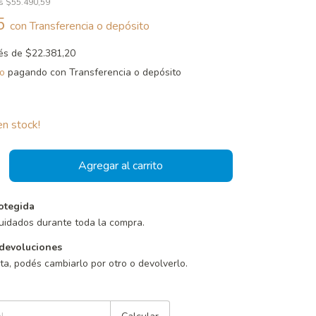
os
$55.490,59
25
con
Transferencia o depósito
rés de
$22.381,20
o
pagando con Transferencia o depósito
n stock!
otegida
uidados durante toda la compra.
devoluciones
sta, podés cambiarlo por otro o devolverlo.
Cambiar CP