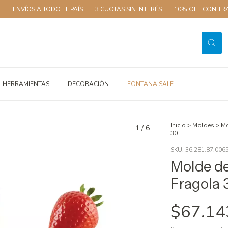
ENVÍOS A TODO EL PAÍS
3 CUOTAS SIN INTERÉS
10% OFF CON TRANSF
HERRAMIENTAS
DECORACIÓN
FONTANA SALE
Inicio
>
Moldes
>
Mo
1
/
6
30
SKU:
36.281.87.006
Molde de
Fragola 
$67.14