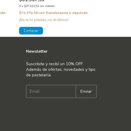
3
x
$27.322,51
sin interés
3
x
$31.798,75
sin in
sito
$73.770,78
con
Transferencia o depósito
$85.856,63
con
T
¡No te lo pierdas, es el último!
¡No te lo pierdas, 
Newsletter
Suscribite y recibí un 10% OFF.
Además de ofertas, novedades y tips
de pastelería.