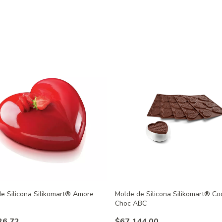
e Silicona Silikomart® Amore
Molde de Silicona Silikomart® Co
Choc ABC
26,72
$67.144,00