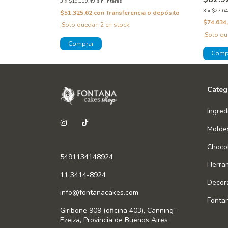
3
x
$19.009,49
sin interés
3
x
$27.64
a o depósito
$51.325,62
con
Transferencia o depósito
$74.634
¡Solo quedan
2
en stock!
¡Solo q
Categ
Ingred
Molde
Chocol
5491134148924
Herra
11 3414-8924
Decor
info@fontanacakes.com
Fonta
Giribone 909 (oficina 403), Canning-
Ezeiza, Provincia de Buenos Aires