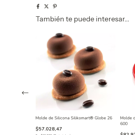
También te puede interesar...
mart® Cacao 120
Molde de Silicona Silikomart® Globe 26
Molde d
600
$57.028,47
$82.9