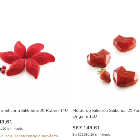
e Silicona Silikomart® Ruben 140
Molde de Silicona Silikomart® Am
Origami 110
43,61
$67.143,61
1,20
sin interés
3
x
$22.381,20
sin interés
,25
con
Transferencia o depósito