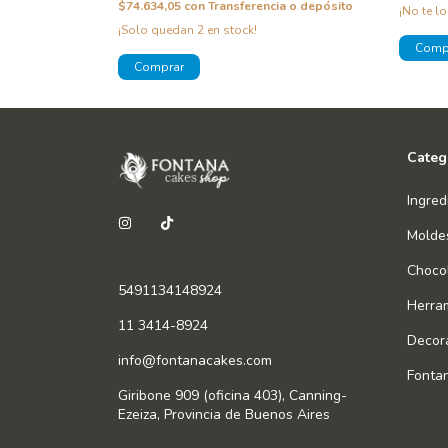
$74.634,05
con
Transferencia o depósito
¡No te lo
¡Solo quedan
2
en stock!
Categ
Ingred
Molde
Chocol
5491134148924
Herra
11 3414-8924
Decor
info@fontanacakes.com
Fonta
Giribone 909 (oficina 403), Canning-
Ezeiza, Provincia de Buenos Aires