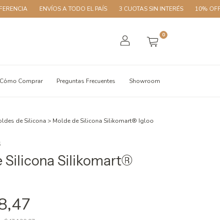
ENVÍOS A TODO EL PAÍS
3 CUOTAS SIN INTERÉS
10% OFF CON TRA
0
Cómo Comprar
Preguntas Frecuentes
Showroom
ldes de Silicona
>
Molde de Silicona Silikomart® Igloo
5
 Silicona Silikomart®
8,47