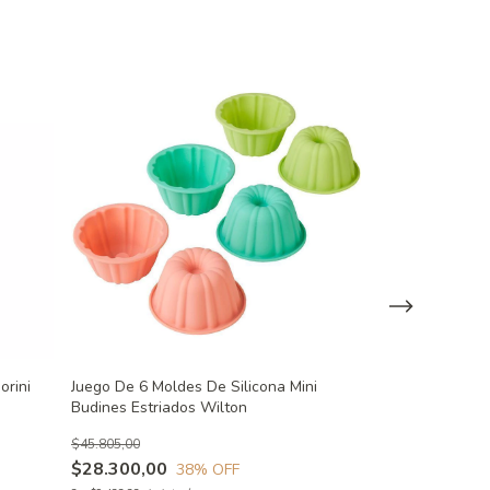
orini
Juego De 6 Moldes De Silicona Mini
Molde de Silico
Budines Estriados Wilton
$57.028,47
$45.805,00
3
x
$19.009,49
sin in
$28.300,00
38
% OFF
$51.325,62
con
T