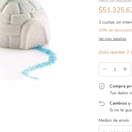
Precio sin impuest
$51.325,
3
cuotas sin inte
10% de descuent
Ver más detalles
¡Solo quedan
2
e
Compra pr
Tus datos c
Cambios y 
Si no te gu
Entregas para el CP:
Medios de envío