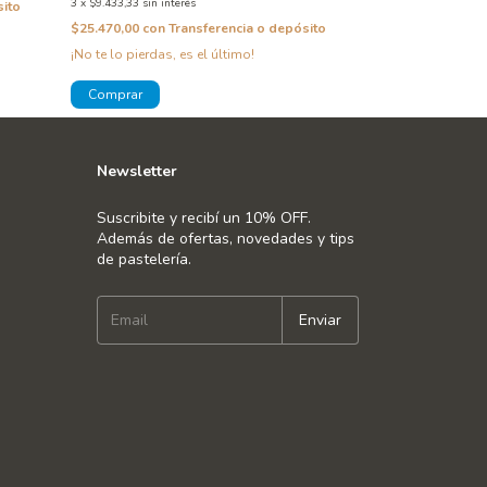
3
x
$9.433,33
sin interés
sito
¡Solo quedan
2
en
$25.470,00
con
Transferencia o depósito
¡No te lo pierdas, es el último!
Newsletter
Suscribite y recibí un 10% OFF.
Además de ofertas, novedades y tips
de pastelería.