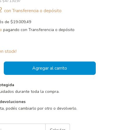
os
$47.130,97
62
con
Transferencia o depósito
rés de
$19.009,49
o
pagando con Transferencia o depósito
n stock!
otegida
uidados durante toda la compra.
devoluciones
sta, podés cambiarlo por otro o devolverlo.
Cambiar CP