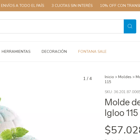
TODO EL PAÍS
3 CUOTAS SIN INTERÉS
10% OFF CON TRANSFERENCIA
HERRAMIENTAS
DECORACIÓN
FONTANA SALE
Inicio
>
Moldes
>
Mo
1
/
4
115
SKU:
36.201.87.006
Molde de
Igloo 115
$57.02