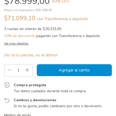
$78.999,00
40
% OFF
Precio sin impuestos
$65.288,43
$71.099,10
con
Transferencia o depósito
3
cuotas sin interés de
$26.333,00
10% de descuento
pagando con Transferencia o depósito
Ver más detalles
¡No te lo pierdas, es el último!
Compra protegida
Tus datos cuidados durante toda la compra.
Cambios y devoluciones
Si no te gusta, podés cambiarlo por otro o devolverlo.
Entregas para el CP:
Cambiar CP
Medios de envío