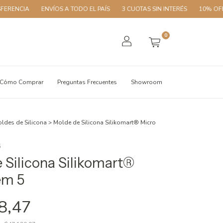
ENVÍOS A TODO EL PAÍS
3 CUOTAS SIN INTERÉS
10% OFF CON TR
0
Cómo Comprar
Preguntas Frecuentes
Showroom
ldes de Silicona
>
Molde de Silicona Silikomart® Micro
5
 Silicona Silikomart®
em 5
8,47