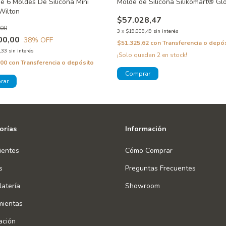
e 6 Moldes De Silicona Mini
Molde de Silicona Silikomart® Gl
Wilton
$57.028,47
,00
3
x
$19.009,49
sin interés
00,00
38
% OFF
$51.325,62
con
Transferencia o depó
,33
sin interés
¡Solo quedan
2
en stock!
,00
con
Transferencia o depósito
orías
Información
ientes
Cómo Comprar
s
Preguntas Frecuentes
atería
Showroom
mientas
ación