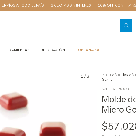
 TODO EL PAÍS
3 CUOTAS SIN INTERÉS
10% OFF CON TRANSFERENCIA
HERRAMIENTAS
DECORACIÓN
FONTANA SALE
Inicio
>
Moldes
>
Mo
1
/
3
Gem 5
SKU:
36.228.87.006
Molde de
Micro G
$57.02