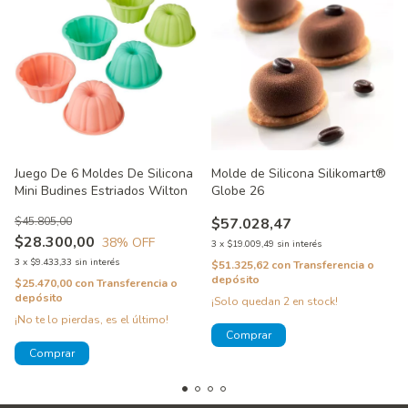
Juego De 6 Moldes De Silicona
Molde de Silicona Silikomart®
Mini Budines Estriados Wilton
Globe 26
$45.805,00
$57.028,47
$28.300,00
38
% OFF
3
x
$19.009,49
sin interés
3
x
$9.433,33
sin interés
$51.325,62
con
Transferencia o
depósito
$25.470,00
con
Transferencia o
depósito
¡Solo quedan
2
en stock!
¡No te lo pierdas, es el último!