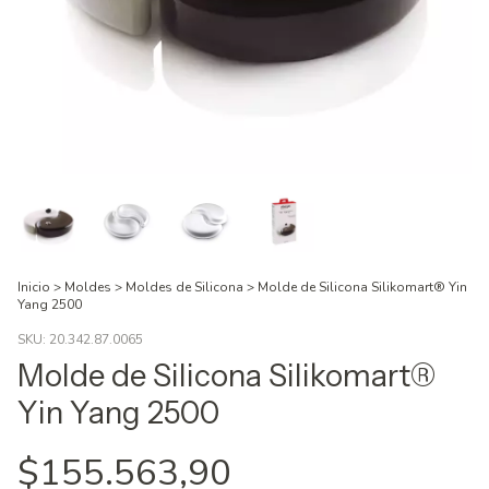
Inicio
>
Moldes
>
Moldes de Silicona
>
Molde de Silicona Silikomart® Yin
Yang 2500
SKU:
20.342.87.0065
Molde de Silicona Silikomart®
Yin Yang 2500
$155.563,90