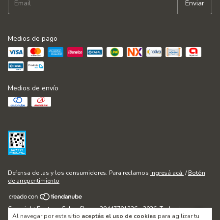
Medios de pago
Medios de envío
Defensa de las y los consumidores. Para reclamos
ingresá acá.
/
Botón
de arrepentimiento
Copyright Fontana Cakes Shop - 20447701236 - 2026. Todos los
Al navegar por este sitio
aceptás el uso de cookies
para agilizar tu
derechos reservados.