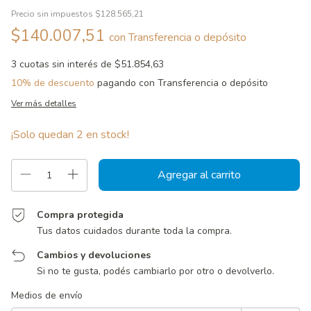
Precio sin impuestos
$128.565,21
$140.007,51
con
Transferencia o depósito
3
cuotas sin interés de
$51.854,63
10% de descuento
pagando con Transferencia o depósito
Ver más detalles
¡Solo quedan
2
en stock!
Compra protegida
Tus datos cuidados durante toda la compra.
Cambios y devoluciones
Si no te gusta, podés cambiarlo por otro o devolverlo.
Entregas para el CP:
Cambiar CP
Medios de envío