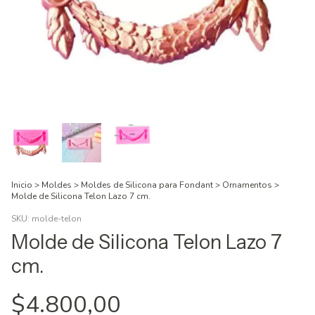
Inicio
>
Moldes
>
Moldes de Silicona para Fondant
>
Ornamentos
>
Molde de Silicona Telon Lazo 7 cm.
SKU:
molde-telon
Molde de Silicona Telon Lazo 7
cm.
$4.800,00