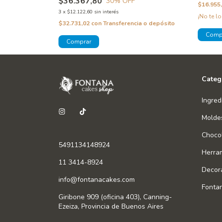
$36.367,80
30
% OFF
$16.955
3
x
$12.122,60
sin interés
¡No te lo
$32.731,02
con
Transferencia o depósito
a o depósito
Categ
Ingred
Molde
Chocol
5491134148924
Herra
11 3414-8924
Decor
info@fontanacakes.com
Fonta
Giribone 909 (oficina 403), Canning-
Ezeiza, Provincia de Buenos Aires