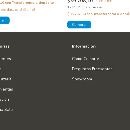
$39.708,20
30
% OFF
,10
con
Transferencia o depósito
3
x
$13.236,07
sin interés
 pierdas, es el último!
$35.737,38
con
Transferencia o depó
orías
Información
ientes
Cómo Comprar
s
Preguntas Frecuentes
atería
Showroom
mientas
ación
na Sale