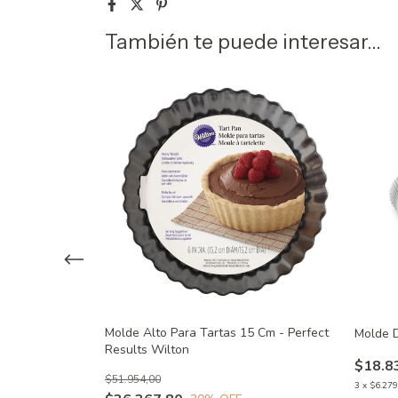
También te puede interesar...
Molde Alto Para Tartas 15 Cm - Perfect
esmontable Set
Molde 
Results Wilton
ults Wilton
$18.8
$51.954,00
3
x
$6.279