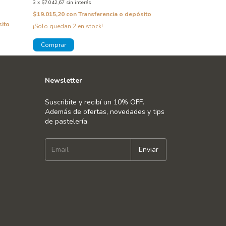
3
x
$7.042,67
sin interés
$13.361,40
con
T
$19.015,20
con
Transferencia o depósito
sito
¡Solo quedan
2
en stock!
Newsletter
Suscribite y recibí un 10% OFF.
Además de ofertas, novedades y tips
de pastelería.