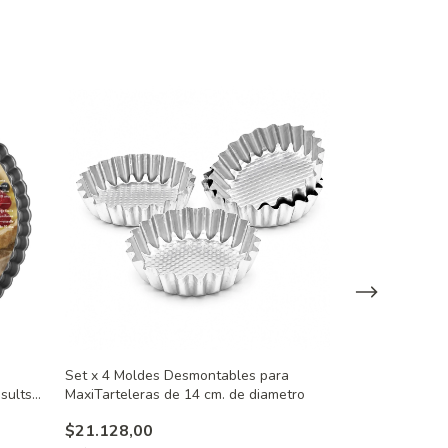
Set x 4 Moldes Desmontables para
Molde Desmonta
sults
MaxiTarteleras de 14 cm. de diametro
$14.846,00
$21.128,00
3
x
$4.948,67
sin inte