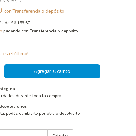
os
$15.257,02
90
con
Transferencia o depósito
rés de
$6.153,67
o
pagando con Transferencia o depósito
, es el último!
otegida
uidados durante toda la compra.
devoluciones
sta, podés cambiarlo por otro o devolverlo.
Cambiar CP