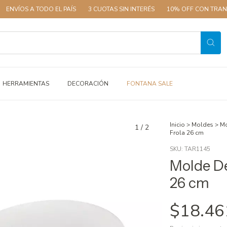
 A TODO EL PAÍS
3 CUOTAS SIN INTERÉS
10% OFF CON TRANSFERENC
HERRAMIENTAS
DECORACIÓN
FONTANA SALE
Inicio
>
Moldes
>
Mo
1
/
2
Frola 26 cm
SKU:
TAR1145
Molde De
26 cm
$18.46