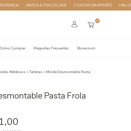
IA
ENVÍOS A TODO EL PAÍS
3 CUOTAS SIN INTERÉS
10% OFF CON T
0
Cómo Comprar
Preguntas Frecuentes
Showroom
ldes Metálicos
>
Tarteras
>
Molde Desmontable Pasta
smontable Pasta Frola
1,00