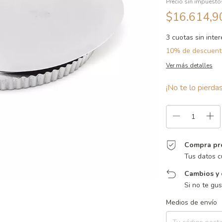
Precio sin impuest
$16.614,
3
cuotas sin inte
10% de descuent
Ver más detalles
¡No te lo pierdas
Compra pr
Tus datos c
Cambios y 
Si no te gu
Entregas para el CP:
Medios de envío