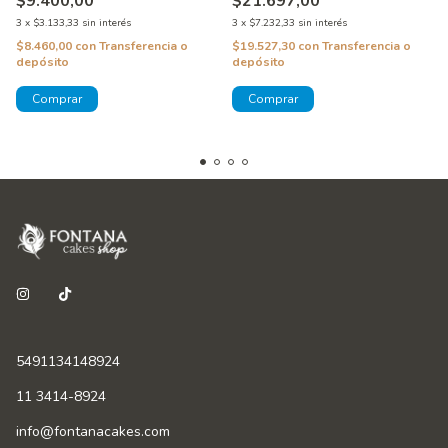
$9.400,00
$21.697,00
3
x
$3.133,33
sin interés
3
x
$7.232,33
sin interés
$8.460,00
con
Transferencia o
$19.527,30
con
Transferencia o
depósito
depósito
5491134148924
11 3414-8924
info@fontanacakes.com