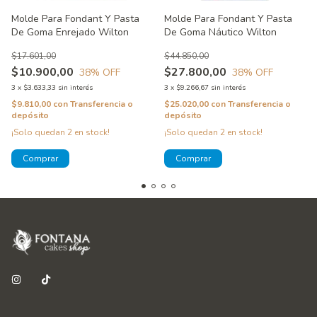
Molde Para Fondant Y Pasta
Molde Para Fondant Y Pasta
De Goma Enrejado Wilton
De Goma Náutico Wilton
$17.601,00
$44.850,00
$10.900,00
$27.800,00
38
% OFF
38
% OFF
3
x
$3.633,33
sin interés
3
x
$9.266,67
sin interés
$9.810,00
con
Transferencia o
$25.020,00
con
Transferencia o
depósito
depósito
¡Solo quedan
2
en stock!
¡Solo quedan
2
en stock!