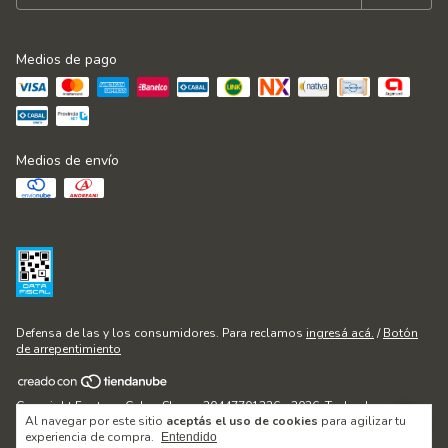
Medios de pago
Medios de envío
Defensa de las y los consumidores. Para reclamos
ingresá acá.
/
Botón
de arrepentimiento
Copyright Fontana Cakes Shop - 20447701236 - 2026. Todos los
Al navegar por este sitio
aceptás el uso de cookies
para agilizar tu
derechos reservados.
experiencia de compra.
Entendido