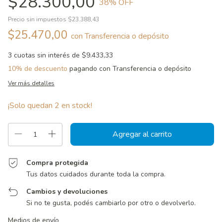
$28.300,00
38
% OFF
Precio sin impuestos
$23.388,43
$25.470,00
con
Transferencia o depósito
3
cuotas sin interés de
$9.433,33
10% de descuento
pagando con Transferencia o depósito
Ver más detalles
¡Solo quedan
2
en stock!
Compra protegida
Tus datos cuidados durante toda la compra.
Cambios y devoluciones
Si no te gusta, podés cambiarlo por otro o devolverlo.
Entregas para el CP:
Cambiar CP
Medios de envío