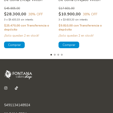
$45.805,00
$17.601,00
$28.300,00
$10.900,00
38
% OFF
38
% OFF
3
x
$9.433,33
sin interés
3
x
$3.633,33
sin interés
$25.470,00
con
Transferencia o
$9.810,00
con
Transferencia o
depósito
depósito
¡Solo quedan
2
en stock!
¡Solo quedan
2
en stock!
5491134148924