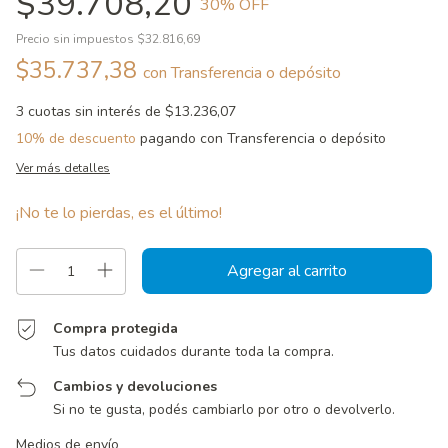
$39.708,20
30
% OFF
Precio sin impuestos
$32.816,69
$35.737,38
con
Transferencia o depósito
3
cuotas sin interés de
$13.236,07
10% de descuento
pagando con Transferencia o depósito
Ver más detalles
¡No te lo pierdas, es el último!
Compra protegida
Tus datos cuidados durante toda la compra.
Cambios y devoluciones
Si no te gusta, podés cambiarlo por otro o devolverlo.
Entregas para el CP:
Cambiar CP
Medios de envío