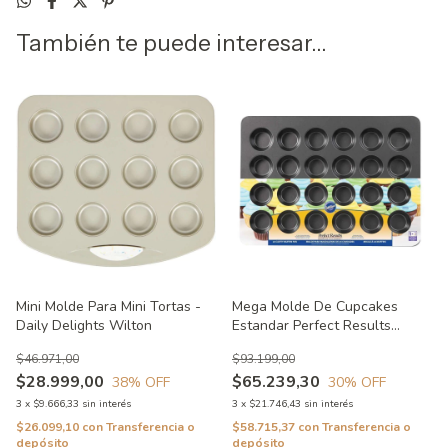
También te puede interesar...
Mini Molde Para Mini Tortas -
Mega Molde De Cupcakes
Daily Delights Wilton
Estandar Perfect Results
Wilton
$46.971,00
$93.199,00
$28.999,00
$65.239,30
38
% OFF
30
% OFF
3
x
$9.666,33
sin interés
3
x
$21.746,43
sin interés
$26.099,10
con
Transferencia o
$58.715,37
con
Transferencia o
depósito
depósito