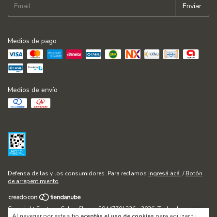
Medios de pago
Medios de envío
Defensa de las y los consumidores. Para reclamos
ingresá acá.
/
Botón
de arrepentimiento
Copyright Fontana Cakes Shop - 20447701236 - 2026. Todos los
Al navegar por este sitio
aceptás el uso de cookies
para agilizar tu
derechos reservados.