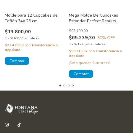
Molde para 12 Cupcakes de
Mega Molde De Cupcakes
Teflón 34x 26 cm.
Estandar Perfect Results
Wilton
$13.800,00
$93.199,00
$65.239,30
30
% OFF
3
x
$4.600,00
sin interés
3
x
$21.746,43
sin interés
$12.420,00
con
Transferencia o
depósito
$58.715,37
con
Transferencia o
depósito
¡Solo quedan
2
en stock!