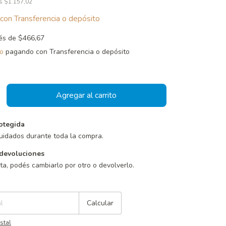
os
$1.157,02
con
Transferencia o depósito
rés de
$466,67
o
pagando con Transferencia o depósito
otegida
uidados durante toda la compra.
devoluciones
sta, podés cambiarlo por otro o devolverlo.
Cambiar CP
Calcular
stal