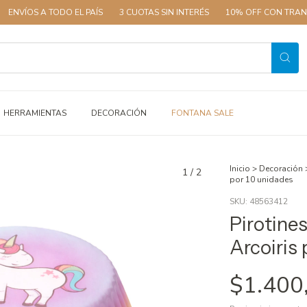
A TODO EL PAÍS
3 CUOTAS SIN INTERÉS
10% OFF CON TRANSFERENCI
HERRAMIENTAS
DECORACIÓN
FONTANA SALE
Inicio
>
Decoración
1
/
2
por 10 unidades
SKU:
48563412
Pirotine
Arcoiris
$1.400