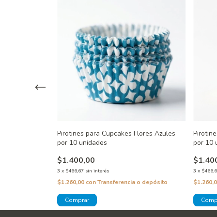
astelitos
Pirotines para Cupcakes Flores Azules
Pirotin
por 10 unidades
por 10 
$1.400,00
$1.40
3
x
$466,67
sin interés
3
x
$466,
 o depósito
$1.260,00
con
Transferencia o depósito
$1.260,