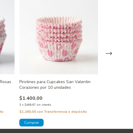
 Rosas
Pirotines para Cupcakes San Valentin
Pirotines para 
Corazones por 10 unidades
Celeste Arcoiri
$1.400,00
$1.400,00
3
x
$466,67
sin interés
3
x
$466,67
sin inter
to
$1.260,00
con
Transferencia o depósito
$1.260,00
con
Tra