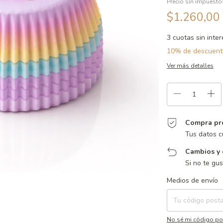
Precio sin impuest
$1.260,00
3
cuotas sin inte
10% de descuent
Ver más detalles
Compra pr
Tus datos c
Cambios y 
Si no te gu
Entregas para el CP:
Medios de envío
No sé mi código po