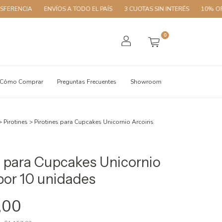
A
ENVÍOS A TODO EL PAÍS
3 CUOTAS SIN INTERÉS
10% OFF CON T
0
Cómo Comprar
Preguntas Frecuentes
Showroom
>
Pirotines
>
Pirotines para Cupcakes Unicornio Arcoiris
s para Cupcakes Unicornio
 por 10 unidades
,00