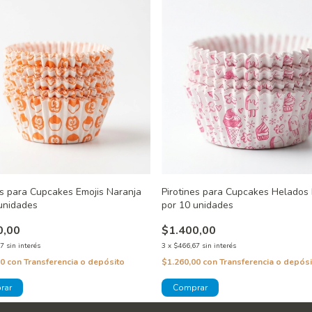
es para Cupcakes Emojis Naranja
Pirotines para Cupcakes Helados
unidades
por 10 unidades
0,00
$1.400,00
67
sin interés
3
x
$466,67
sin interés
00
con
Transferencia o depósito
$1.260,00
con
Transferencia o depósi