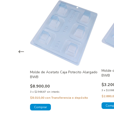
Molde d
Molde de Acetato Caja Potecito Alargado
BWB
BWB
 de Ladrillos
$3.20
$8.900,00
3
x
$1.066
3
x
$2.966,67
sin interés
$2.880,
$8.010,00
con
Transferencia o depósito
 o depósito