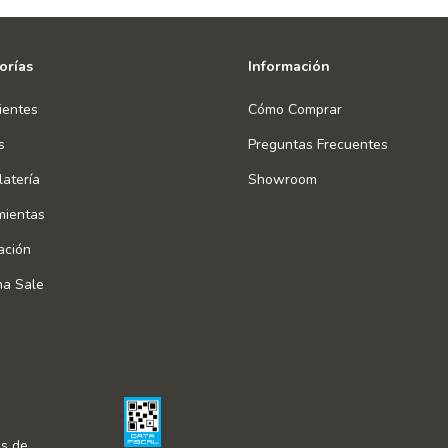
orías
Información
ientes
Cómo Comprar
s
Preguntas Frecuentes
atería
Showroom
mientas
ación
na Sale
s de