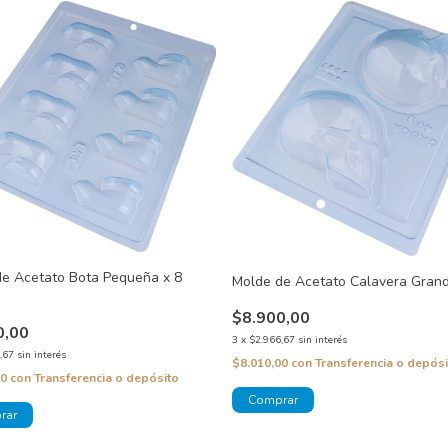
e Acetato Bota Pequeña x 8
Molde de Acetato Calavera Gra
$8.900,00
0,00
3
x
$2.966,67
sin interés
,67
sin interés
$8.010,00
con
Transferencia o depósi
00
con
Transferencia o depósito