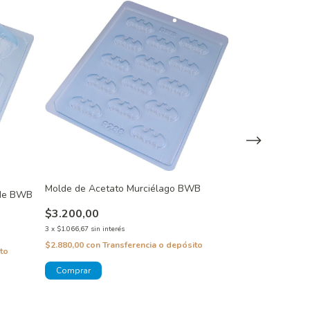
Molde de Acetato Murciélago BWB
nde BWB
Molde de Aceta
BWB
$3.200,00
3
x
$1.066,67
sin interés
$8.900,00
$2.880,00
con
Transferencia o depósito
to
3
x
$2.966,67
sin inte
$8.010,00
con
Tra