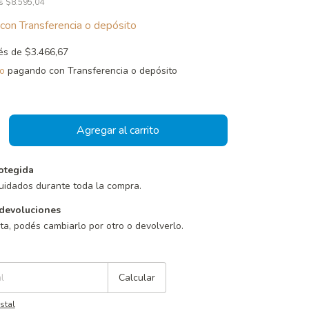
os
$8.595,04
con
Transferencia o depósito
rés de
$3.466,67
o
pagando con Transferencia o depósito
otegida
uidados durante toda la compra.
devoluciones
sta, podés cambiarlo por otro o devolverlo.
Cambiar CP
Calcular
stal