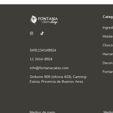
Categ
Ingred
Molde
Chocol
5491134148924
Herra
11 3414-8924
Decor
info@fontanacakes.com
Fonta
Giribone 909 (oficina 403), Canning-
Ezeiza, Provincia de Buenos Aires
Medios de pago
Medio