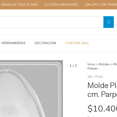
 TODO EL PAÍS
3 CUOTAS SIN INTERÉS
10% OFF CON TRANSFERENCIA
HERRAMIENTAS
DECORACIÓN
FONTANA SALE
Inicio
>
Moldes
>
Mo
1
/
2
Parpen
SKU:
PH32
Molde Pl
cm. Parp
$10.40