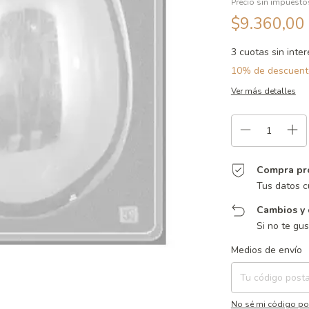
Precio sin impuest
$9.360,00
3
cuotas sin inte
10% de descuent
Ver más detalles
Compra pr
Tus datos c
Cambios y 
Si no te gu
Entregas para el CP:
Medios de envío
No sé mi código po