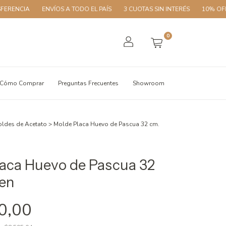
ENVÍOS A TODO EL PAÍS
3 CUOTAS SIN INTERÉS
10% OFF CON TR
0
Cómo Comprar
Preguntas Frecuentes
Showroom
ldes de Acetato
>
Molde Placa Huevo de Pascua 32 cm.
aca Huevo de Pascua 32
en
0,00