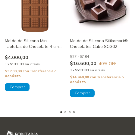
Molde de Silicona Mini
Molde de Silicona Silikomart®
Tabletas de Chocolate 4 cm.
Chocolates Cubo SCG02
de Alto
$4.000,00
$27.467,84
$16.600,00
40
% OFF
3
x
$1.333,33
sin interés
3
x
$5.533,33
sin interés
$3.600,00
con
Transferencia o
depósito
$14.940,00
con
Transferencia o
depósito