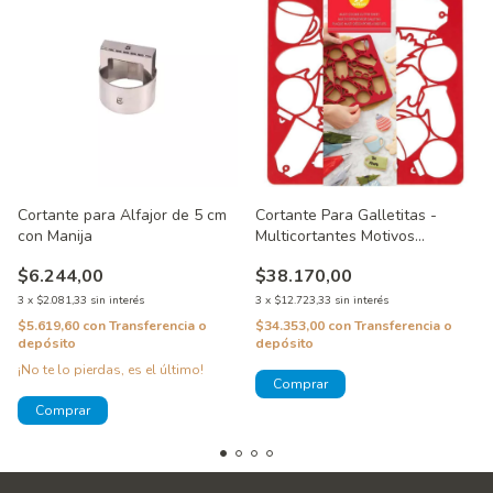
Cortante para Alfajor de 5 cm
Cortante Para Galletitas -
con Manija
Multicortantes Motivos
Navideños Wilton
$6.244,00
$38.170,00
3
x
$2.081,33
sin interés
3
x
$12.723,33
sin interés
$5.619,60
con
Transferencia o
$34.353,00
con
Transferencia o
depósito
depósito
¡No te lo pierdas, es el último!