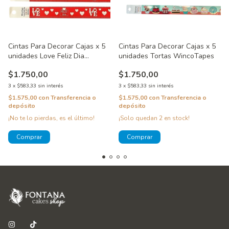
Cintas Para Decorar Cajas x 5
Cintas Para Decorar Cajas x 5
unidades Love Feliz Dia
unidades Tortas WincoTapes
WincoTapes
$1.750,00
$1.750,00
3
x
$583,33
sin interés
3
x
$583,33
sin interés
$1.575,00
con
Transferencia o
$1.575,00
con
Transferencia o
depósito
depósito
¡No te lo pierdas, es el último!
¡Solo quedan
2
en stock!