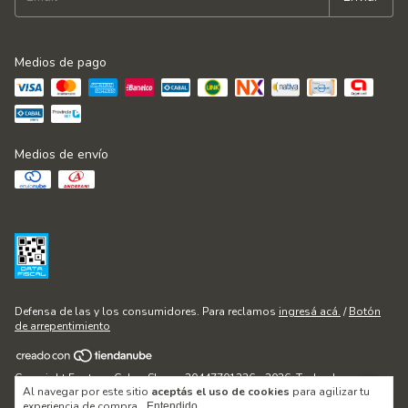
Medios de pago
Medios de envío
Defensa de las y los consumidores. Para reclamos
ingresá acá.
/
Botón
de arrepentimiento
Copyright Fontana Cakes Shop - 20447701236 - 2026. Todos los
Al navegar por este sitio
aceptás el uso de cookies
para agilizar tu
derechos reservados.
experiencia de compra.
Entendido