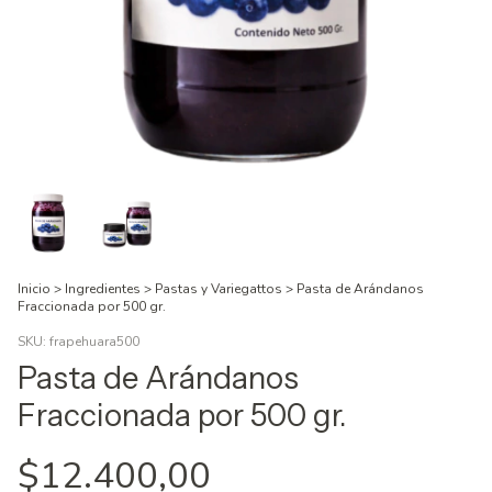
Inicio
>
Ingredientes
>
Pastas y Variegattos
>
Pasta de Arándanos
Fraccionada por 500 gr.
SKU:
frapehuara500
Pasta de Arándanos
Fraccionada por 500 gr.
$12.400,00