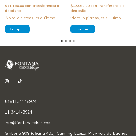
$11.160,00
con
Transferencia o
$12.060,00
con
Transferencia o
depósito
depósito
¡No te lo pierdas, es el último!
¡No te lo pierdas, es el último!
5491134148924
11 3414-8924
info@fontanacakes.com
Giribone 909 (oficina 403), Canning-Ezeiza, Provincia de Buenos