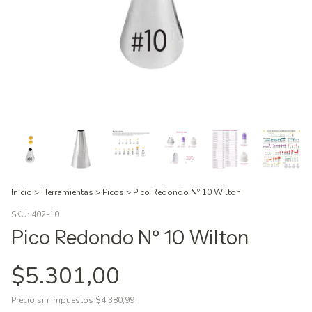
Inicio
>
Herramientas
>
Picos
>
Pico Redondo Nº 10 Wilton
SKU:
402-10
Pico Redondo Nº 10 Wilton
$5.301,00
Precio sin impuestos
$4.380,99