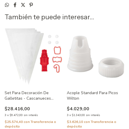
También te puede interesar...
Set Para Decoración De
Acople Standard Para Picos
Galletitas - Cascanueces
Wilton
Wilton
$28.416,00
$4.029,00
3
x
$9.472,00
sin interés
3
x
$1.343,00
sin interés
$25.574,40
con
Transferencia o
$3.626,10
con
Transferencia o
depósito
depósito