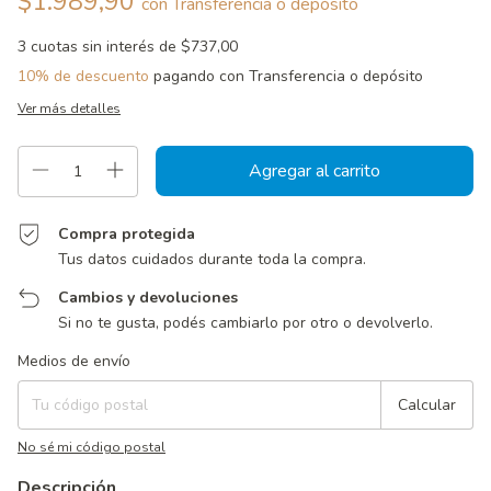
$1.989,90
con
Transferencia o depósito
3
cuotas sin interés de
$737,00
10% de descuento
pagando con Transferencia o depósito
Ver más detalles
Compra protegida
Tus datos cuidados durante toda la compra.
Cambios y devoluciones
Si no te gusta, podés cambiarlo por otro o devolverlo.
Entregas para el CP:
Cambiar CP
Medios de envío
Calcular
No sé mi código postal
Descripción