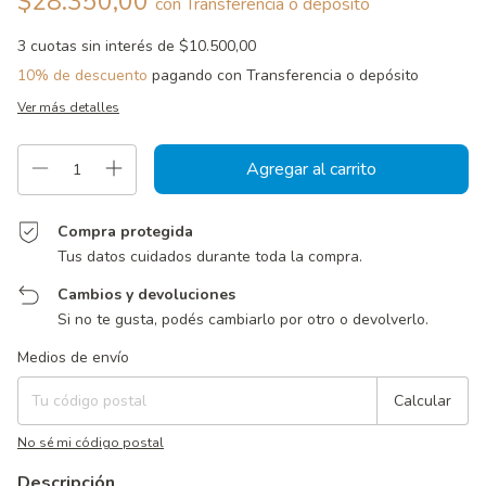
$28.350,00
con
Transferencia o depósito
3
cuotas sin interés de
$10.500,00
10% de descuento
pagando con Transferencia o depósito
Ver más detalles
Compra protegida
Tus datos cuidados durante toda la compra.
Cambios y devoluciones
Si no te gusta, podés cambiarlo por otro o devolverlo.
Entregas para el CP:
Cambiar CP
Medios de envío
Calcular
No sé mi código postal
Descripción