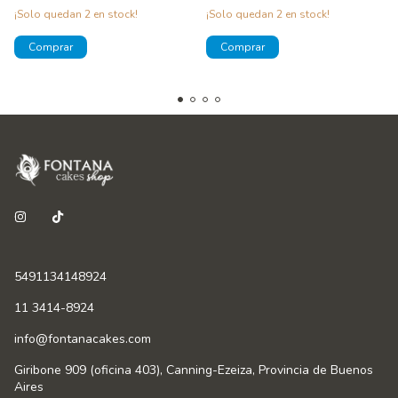
¡Solo quedan
2
en stock!
¡Solo quedan
2
en stock!
5491134148924
11 3414-8924
info@fontanacakes.com
Giribone 909 (oficina 403), Canning-Ezeiza, Provincia de Buenos
Aires