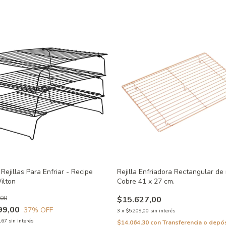
 Rejillas Para Enfriar - Recipe
Rejilla Enfriadora Rectangular de
ilton
Cobre 41 x 27 cm.
,00
$15.627,00
99,00
37
% OFF
3
x
$5.209,00
sin interés
,67
sin interés
$14.064,30
con
Transferencia o depó