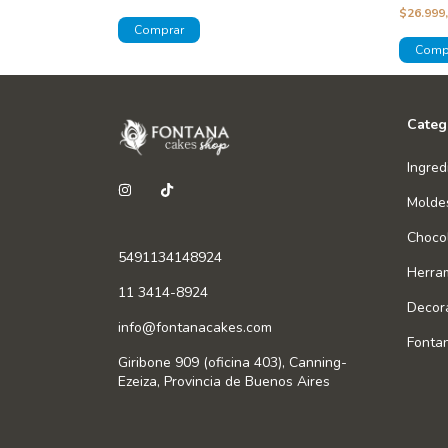
$26.999
Categ
Ingred
Molde
Chocol
5491134148924
Herra
11 3414-8924
Decor
info@fontanacakes.com
Fonta
Giribone 909 (oficina 403), Canning-
Ezeiza, Provincia de Buenos Aires