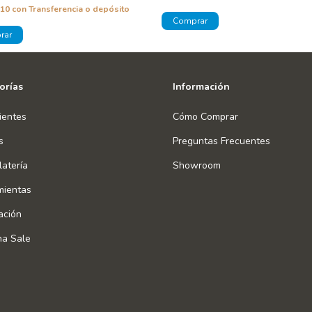
,10
con
Transferencia o depósito
orías
Información
ientes
Cómo Comprar
s
Preguntas Frecuentes
atería
Showroom
mientas
ación
na Sale