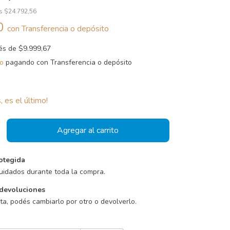
os
$24.792,56
10
con
Transferencia o depósito
rés de
$9.999,67
o
pagando con Transferencia o depósito
, es el último!
otegida
uidados durante toda la compra.
devoluciones
sta, podés cambiarlo por otro o devolverlo.
Cambiar CP