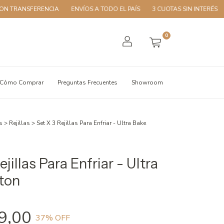
RANSFERENCIA
ENVÍOS A TODO EL PAÍS
3 CUOTAS SIN INTERÉS
10
0
Cómo Comprar
Preguntas Frecuentes
Showroom
s
>
Rejillas
>
Set X 3 Rejillas Para Enfriar - Ultra Bake
ejillas Para Enfriar - Ultra
ton
9,00
37
% OFF