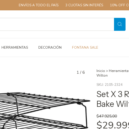
ENVÍOS A TODO EL PAÍS
3 CUOTAS SIN INTERÉS
10% OFF CON T
HERRAMIENTAS
DECORACIÓN
FONTANA SALE
Inicio
>
Herramienta
1
/
6
Wilton
SKU:
2105-2324
Set X 3 R
Bake Wil
$47.925,00
$29.99