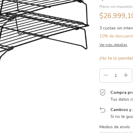
Precio sin impuest
$26.999,
3
cuotas sin inte
10% de descuent
Ver más detalles
¡No te lo pierdas
Compra pr
Tus datos c
Cambios y 
Si no te gu
Entregas para el CP:
Medios de envío