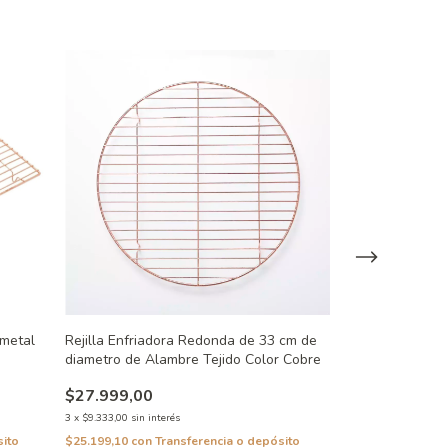
Rejilla Elevado
$6.999,00
 metal
Rejilla Enfriadora Redonda de 33 cm de
3
x
$2.333,00
sin inte
diametro de Alambre Tejido Color Cobre
$6.299,10
con
Tra
$27.999,00
3
x
$9.333,00
sin interés
sito
$25.199,10
con
Transferencia o depósito