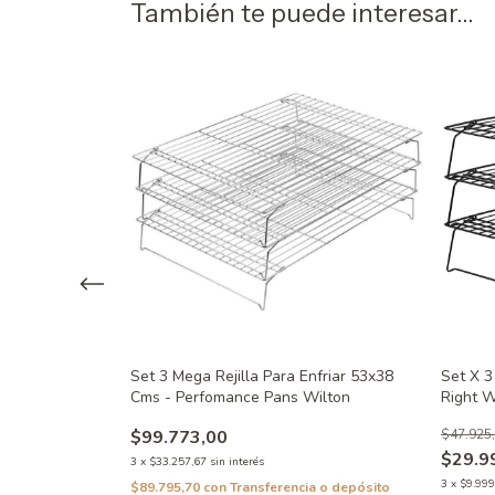
También te puede interesar...
da de 33 cm de
do Color Negro
Set 3 Mega Rejilla Para Enfriar 53x38
Set X 3
Cms - Perfomance Pans Wilton
Right W
a o depósito
$99.773,00
$47.925
o!
$29.9
3
x
$33.257,67
sin interés
3
x
$9.999
$89.795,70
con
Transferencia o depósito