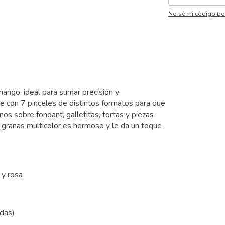
No sé mi código po
mango, ideal para sumar precisión y
ne con 7 pinceles de distintos formatos para que
inos sobre fondant, galletitas, tortas y piezas
granas multicolor es hermoso y le da un toque
 y rosa
das)