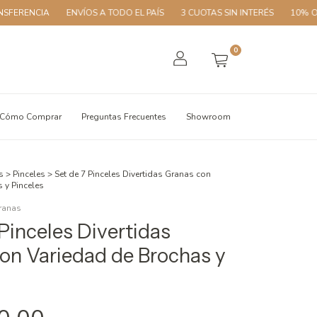
A
ENVÍOS A TODO EL PAÍS
3 CUOTAS SIN INTERÉS
10% OFF CON TR
0
Cómo Comprar
Preguntas Frecuentes
Showroom
s
>
Pinceles
>
Set de 7 Pinceles Divertidas Granas con
 y Pinceles
ranas
 Pinceles Divertidas
on Variedad de Brochas y