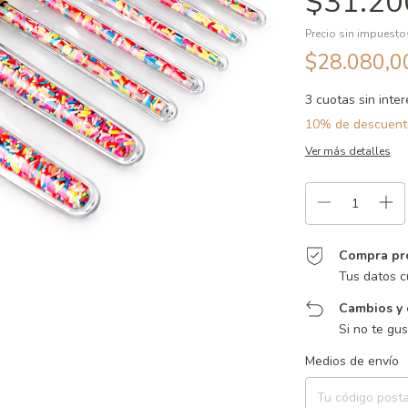
$31.20
Precio sin impuest
$28.080,
3
cuotas sin inte
10% de descuent
Ver más detalles
Compra pr
Tus datos c
Cambios y 
Si no te gu
Entregas para el CP:
Medios de envío