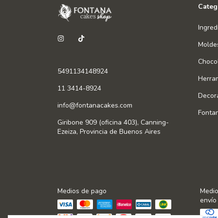
Categ
Ingred
Molde
Chocol
5491134148924
Herra
11 3414-8924
Decor
info@fontanacakes.com
Fonta
Giribone 909 (oficina 403), Canning-
Ezeiza, Provincia de Buenos Aires
Medios de pago
Medio
envío