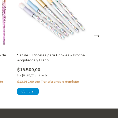
n de
Set de 5 Pinceles para Cookies - Brocha,
Pincel Chato 15
Angulados y Plano
Decoración
$15.500,00
$4.500,00
3
x
$5.166,67
sin interés
3
x
$1.500,00
sin inte
to
$13.950,00
con
Transferencia o depósito
$4.050,00
con
Tra
¡Solo quedan
2
en