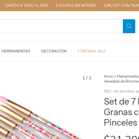
A TODO EL PAÍS
3 CUOTAS SIN INTERÉS
10% OFF CON TRANSFERENCI
HERRAMIENTAS
DECORACIÓN
FONTANA SALE
Inicio
>
Herramienta
1
/
3
Variedad de Brochas
SKU:
set-pinceles-g
Set de 7
Granas c
Pinceles