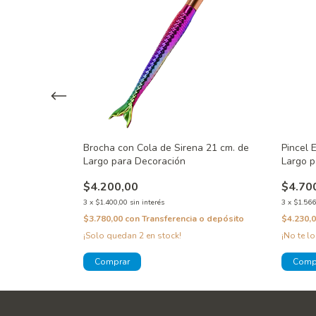
 Espatula de 23
Brocha con Cola de Sirena 21 cm. de
Pincel 
lor Rosa,
Largo para Decoración
Largo p
$4.200,00
$4.70
3
x
$1.400,00
sin interés
3
x
$1.566
$3.780,00
con
Transferencia o depósito
$4.230,
 o depósito
¡Solo quedan
2
en stock!
¡No te lo