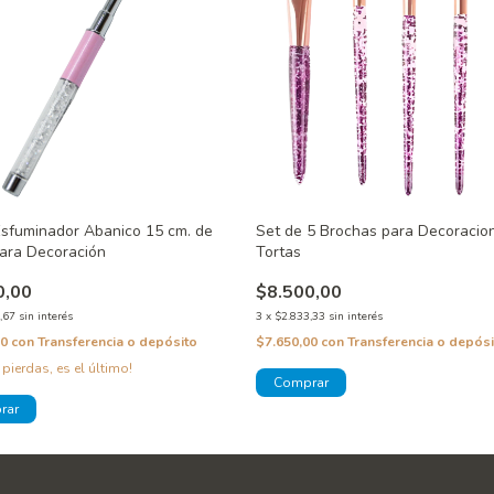
Esfuminador Abanico 15 cm. de
Set de 5 Brochas para Decoracio
ara Decoración
Tortas
0,00
$8.500,00
,67
sin interés
3
x
$2.833,33
sin interés
00
con
Transferencia o depósito
$7.650,00
con
Transferencia o depósi
 pierdas, es el último!