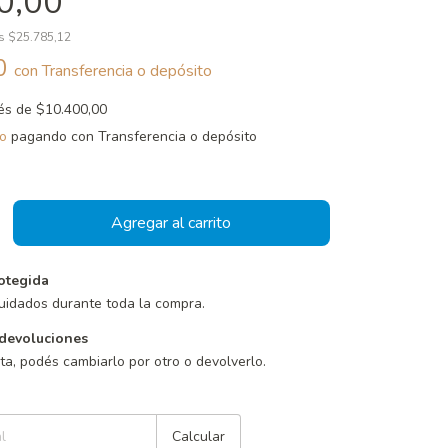
0,00
os
$25.785,12
00
con
Transferencia o depósito
rés de
$10.400,00
o
pagando con Transferencia o depósito
otegida
uidados durante toda la compra.
devoluciones
sta, podés cambiarlo por otro o devolverlo.
Cambiar CP
Calcular